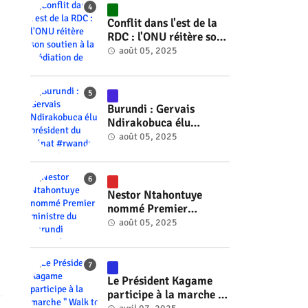
#RwOT
Conflit dans l'est de la
RDC : l'ONU réitère son
soutien à la médiation
août 05, 2025
de Faure Gnassingbé
#rwanda #RwOT
Burundi : Gervais
Ndirakobuca élu
président du Sénat
août 05, 2025
#rwanda #RwOT
Nestor Ntahontuye
nommé Premier
ministre du Burundi
août 05, 2025
#rwanda #RwOT
Le Président Kagame
participe à la marche "