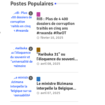
Postes Populaires
RIB : Plus de 4 400
dossiers de corruption
traités en cinq ans
e
#rwanda #RwOT
février 10, 2025
"Kwibuka 31" ou
l'éloquence du souvenir
et l'universalité de la
avril 08, 2025
mémoire #rwanda
#RwOT
Le ministre Bizimana
interpelle la Belgique
sur sa responsabilité
avril 07, 2025
historique dans le
génocide #rwanda