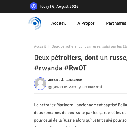
Today | 6, August 2026
Accueil
A Propos
Partnaires
Accueil
Deux pétroliers, dont un russe, saisi par les
Deux pétroliers, dont un russe
#rwanda #RwOT
person
Author -
webrwanda
janvier 08, 2026
1 minute read
Le pétrolier Marinera - anciennement baptisé Bella 
deux semaines de poursuite par les garde‑côtes et 
pour celui de la Russie alors qu'il était suivi pour