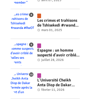
Walk to Remember "
avril 07, 2025
#rwanda #RwOT
Les crimes et trahisons
de Tshisekedi #rwanda
#RwOT
mars 01, 2025
Espagne : un homme
suspecté d'avoir criblé
de balles ses parents
juillet 28, 2026
#rwanda #RwOT
L'Université Cheikh
Anta Diop de Dakar
fermée après la mort
février 11, 2026
d'un étudiant #rwanda
#RwOT