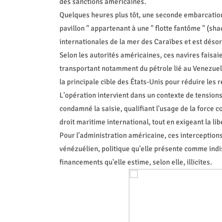
des sanctions américaines.
Quelques heures plus tôt, une seconde embarcation
pavillon " appartenant à une " flotte fantôme " (sh
internationales de la mer des Caraïbes et est désor
Selon les autorités américaines, ces navires faisai
transportant notamment du pétrole lié au Venezuela,
la principale cible des États-Unis pour réduire les 
L'opération intervient dans un contexte de tensio
condamné la saisie, qualifiant l'usage de la force co
droit maritime international, tout en exigeant la li
Pour l'administration américaine, ces interception
vénézuélien, politique qu'elle présente comme indis
financements qu'elle estime, selon elle, illicites.