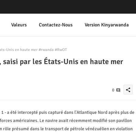
Valeurs
Contactez-Nous
Version Kinyarwanda
 États-Unis en haute mer #rwanda #RwOT
, saisi par les États-Unis en haute mer
share
0
1 - a été intercepté puis capturé dans l'Atlantique Nord après plus de
forces américaines. Le navire avait récemment modifié son pavillon
 son rôle présumé dans le transport de pétrole vénézuélien en violation