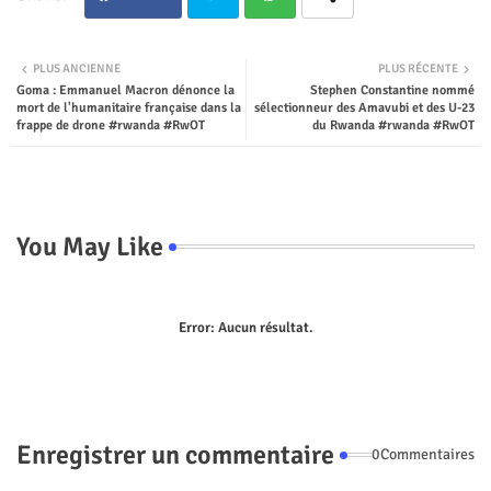
Twit
Wha
PLUS ANCIENNE
PLUS RÉCENTE
Goma : Emmanuel Macron dénonce la
Stephen Constantine nommé
ter
tsap
mort de l'humanitaire française dans la
sélectionneur des Amavubi et des U-23
frappe de drone #rwanda #RwOT
du Rwanda #rwanda #RwOT
p
You May Like
Error:
Aucun résultat.
Enregistrer un commentaire
0Commentaires