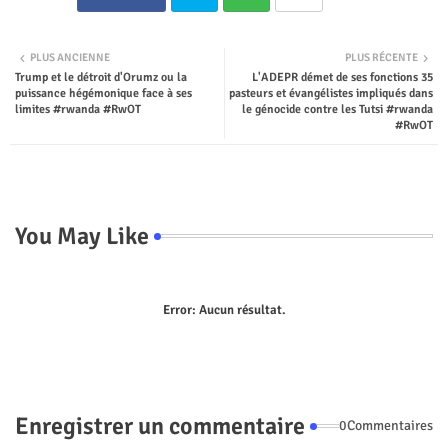
Twit
Wha
PLUS ANCIENNE
PLUS RÉCENTE
Trump et le détroit d'Orumz ou la
L'ADEPR démet de ses fonctions 35
ter
tsap
puissance hégémonique face à ses
pasteurs et évangélistes impliqués dans
limites #rwanda #RwOT
le génocide contre les Tutsi #rwanda
p
#RwOT
You May Like
Error:
Aucun résultat.
Enregistrer un commentaire
0Commentaires