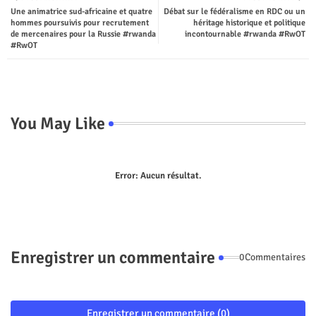
Une animatrice sud-africaine et quatre
Débat sur le fédéralisme en RDC ou un
ter
tsap
hommes poursuivis pour recrutement
héritage historique et politique
de mercenaires pour la Russie #rwanda
incontournable #rwanda #RwOT
p
#RwOT
You May Like
Error:
Aucun résultat.
Enregistrer un commentaire
0Commentaires
Enregistrer un commentaire (0)