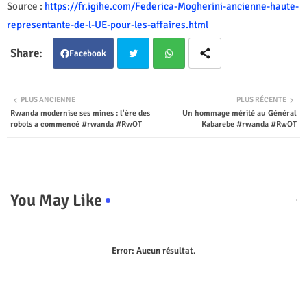
Source :
https://fr.igihe.com/Federica-Mogherini-ancienne-haute-
representante-de-l-UE-pour-les-affaires.html
Facebook
Twit
Wha
PLUS ANCIENNE
PLUS RÉCENTE
Rwanda modernise ses mines : l'ère des
Un hommage mérité au Général
ter
tsap
robots a commencé #rwanda #RwOT
Kabarebe #rwanda #RwOT
p
You May Like
Error:
Aucun résultat.