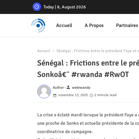
Today | 8, August 2026
Accueil
A Propos
Partnaires
Accueil
Sénégal : Frictions entre le président Faye e
Sénégal : Frictions entre le pr
Sonkoâ€¯ #rwanda #RwOT
person
Author -
webrwanda
novembre 13, 2025
2 minute read
La crise a éclaté mardi lorsque le président Faye 
une proche de Sonko et actuelle présidente de la c
coordinatrice de campagne.