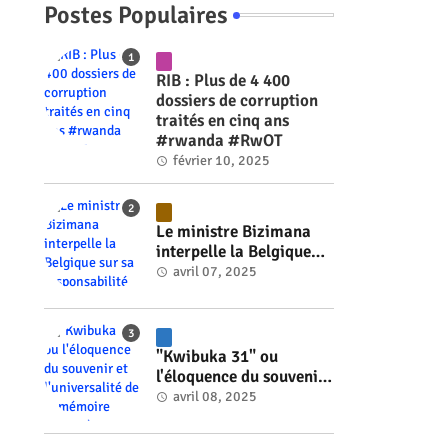
Postes Populaires
RIB : Plus de 4 400
dossiers de corruption
traités en cinq ans
#rwanda #RwOT
février 10, 2025
Le ministre Bizimana
interpelle la Belgique
sur sa responsabilité
avril 07, 2025
historique dans le
génocide #rwanda
#RwOT
"Kwibuka 31" ou
l'éloquence du souvenir
et l'universalité de la
avril 08, 2025
mémoire #rwanda
#RwOT