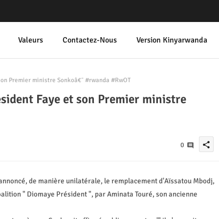
Valeurs
Contactez-Nous
Version Kinyarwanda
t son Premier ministre Sonkoâ€¯ #rwanda #RwOT
ésident Faye et son Premier ministre
share
0
a annoncé, de manière unilatérale, le remplacement d'Aïssatou Mbodj,
oalition " Diomaye Président ", par Aminata Touré, son ancienne