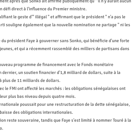
ment après que Sonko ait affirmé publiquement qu'" il n'y aurait aucun
n défi direct à l'influence du Premier ministre.
fiant le geste d'" illégal " et affirmant que le président " n'a pas le
ti souligne également que la nouvelle nomination ne partage " ni les
é du président Faye à gouverner sans Sonko, qui bénéficie d'une forte
jeunes, et qui a récemment rassemblé des milliers de partisans dans
n nouveau programme de financement avec le Fonds monétaire
 dernier, un soutien financier d'1,8 milliard de dollars, suite à la
 plus de 11 milliards de dollars.
ec le FMI ont affecté les marchés : les obligations sénégalaises ont
leur plus bas niveau depuis quatre mois.
nationale poussait pour une restructuration de la dette sénégalaise,
aisse des obligations internationales.
ion reste souveraine, tandis que Faye s'est limité à nommer Touré à la
o.