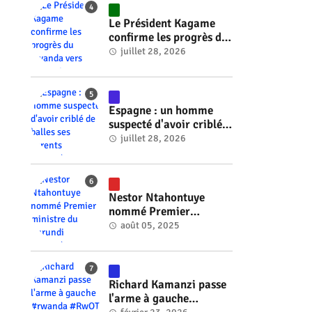
Le Président Kagame
confirme les progrès du
Rwanda vers l'énergie
juillet 28, 2026
nucléaire à l'horizon
2030 #rwanda #RwOT
Espagne : un homme
suspecté d'avoir criblé
de balles ses parents
juillet 28, 2026
#rwanda #RwOT
Nestor Ntahontuye
nommé Premier
ministre du Burundi
août 05, 2025
#rwanda #RwOT
Richard Kamanzi passe
l'arme à gauche