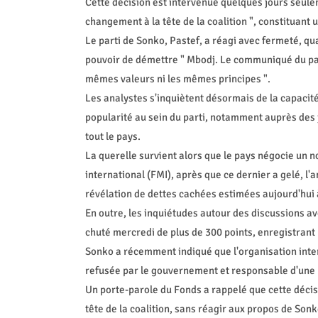
Cette décision est intervenue quelques jours seule
changement à la tête de la coalition ", constituant u
Le parti de Sonko, Pastef, a réagi avec fermeté, quali
pouvoir de démettre " Mbodj. Le communiqué du par
mêmes valeurs ni les mêmes principes ".
Les analystes s'inquiètent désormais de la capacit
popularité au sein du parti, notamment auprès des 
tout le pays.
La querelle survient alors que le pays négocie u
international (FMI), après que ce dernier a gelé, l'an
révélation de dettes cachées estimées aujourd'hui à
En outre, les inquiétudes autour des discussions av
chuté mercredi de plus de 300 points, enregistrant 
Sonko a récemment indiqué que l'organisation inter
refusée par le gouvernement et responsable d'une b
Un porte-parole du Fonds a rappelé que cette décis
tête de la coalition, sans réagir aux propos de Sonk