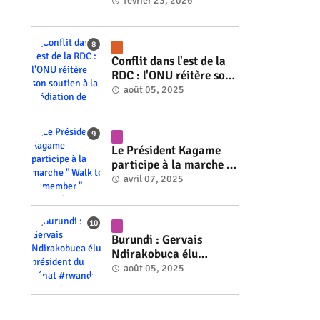
#rwanda #RwOT
février 23, 2026
Conflit dans l'est de la
RDC : l'ONU réitère son
soutien à la médiation
août 05, 2025
de Faure Gnassingbé
#rwanda #RwOT
Le Président Kagame
participe à la marche "
Walk to Remember "
avril 07, 2025
#rwanda #RwOT
Burundi : Gervais
Ndirakobuca élu
président du Sénat
août 05, 2025
#rwanda #RwOT