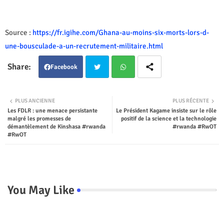
Source :
https://fr.igihe.com/Ghana-au-moins-six-morts-lors-d-
une-bousculade-a-un-recrutement-militaire.html
Facebook
Twit
Wha
PLUS ANCIENNE
PLUS RÉCENTE
Les FDLR : une menace persistante
Le Président Kagame insiste sur le rôle
ter
tsap
malgré les promesses de
positif de la science et la technologie
démantèlement de Kinshasa #rwanda
#rwanda #RwOT
p
#RwOT
You May Like