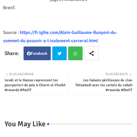
BrenT.
Source :
https://fr.igihe.com/Alain-Guillaume-Bunyoni-du-
sommet-du-pouvoir-a-l-isolement-carceral.html
Facebook
Twit
Wha
PLUS ANCIENNE
PLUS RÉCENTE
Israël et le Hamas reprennent les
Les liaisons périlleuses du clan
ter
tsap
pourparlers de paix à Charm el-Cheikh
Tshisekedi avec les cartels du cobalt
#rwanda #RwOT
#rwanda #RwOT
p
You May Like