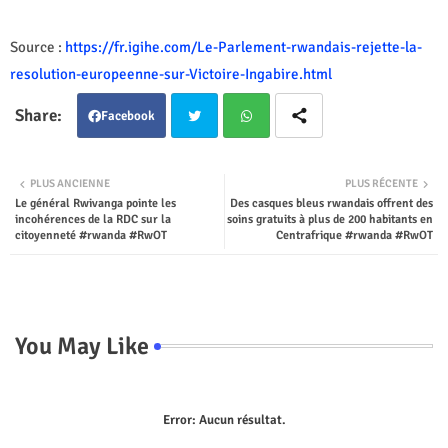
Source :
https://fr.igihe.com/Le-Parlement-rwandais-rejette-la-
resolution-europeenne-sur-Victoire-Ingabire.html
Facebook
Twit
Wha
PLUS ANCIENNE
PLUS RÉCENTE
Le général Rwivanga pointe les
Des casques bleus rwandais offrent des
ter
tsap
incohérences de la RDC sur la
soins gratuits à plus de 200 habitants en
citoyenneté #rwanda #RwOT
Centrafrique #rwanda #RwOT
p
You May Like
Error:
Aucun résultat.