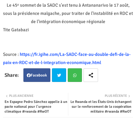
Le 45ᵉ sommet de la SADC s'est tenu à Antananarivo le 17 août,
sous la présidence malgache, pour traiter de l'instabilité en RDC et
de l'intégration économique régionale
Tite Gatabazi
Source :
https://fr.igihe.com/La-SADC-face-au-double-defi-de-la-
paix-en-RDC-et-de-l-integration-economique.html
Facebook
Twit
Wha
PLUS ANCIENNE
PLUS RÉCENTE
En Espagne Pedro Sánchez appelle à un
Le Rwanda et les États-Unis échangent
ter
tsap
pacte national pour l'urgence
sur le renforcement de la coopération
climatique #rwanda #RwOT
militaire #rwanda #RwOT
p