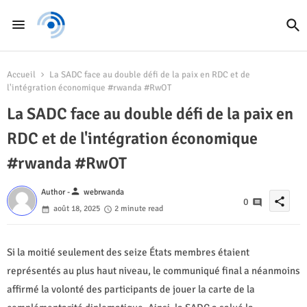
Accueil
La SADC face au double défi de la paix en RDC et de
l'intégration économique #rwanda #RwOT
La SADC face au double défi de la paix en
RDC et de l'intégration économique
#rwanda #RwOT
person
Author -
webrwanda
share
0
août 18, 2025
2 minute read
Si la moitié seulement des seize États membres étaient
représentés au plus haut niveau, le communiqué final a néanmoins
affirmé la volonté des participants de jouer la carte de la