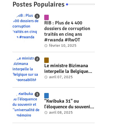
Postes Populaires
RIB : Plus de 4 400
dossiers de corruption
traités en cinq ans
#rwanda #RwOT
février 10, 2025
Le ministre Bizimana
interpelle la Belgique
sur sa responsabilité
avril 07, 2025
historique dans le
génocide #rwanda
#RwOT
"Kwibuka 31" ou
l'éloquence du souvenir
et l'universalité de la
avril 08, 2025
mémoire #rwanda
#RwOT