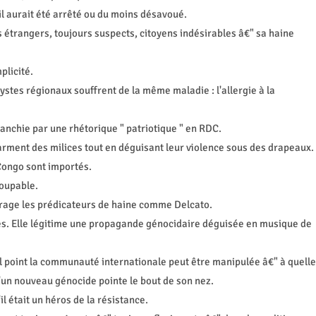
 il aurait été arrêté ou du moins désavoué.
ls étrangers, toujours suspects, citoyens indésirables â€" sa haine
plicité.
ystes régionaux souffrent de la même maladie : l'allergie à la
lanchie par une rhétorique " patriotique " en RDC.
rment des milices tout en déguisant leur violence sous des drapeaux.
 Congo sont importés.
coupable.
ourage les prédicateurs de haine comme Delcato.
es. Elle légitime une propagande génocidaire déguisée en musique de
uel point la communauté internationale peut être manipulée â€" à quelle
'un nouveau génocide pointe le bout de son nez.
l était un héros de la résistance.