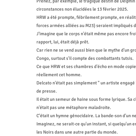
Prenez, par exemple, le tragique destin de Delphi
circonstances non élucidées le 13 février 2025.
HRW a été prompte, fébrilement prompte, en réalité,
forces armées alliées au M23) seraient impliqués d
J'imagine que le corps n'était même pas encore froi
rapport, lui, était déjà prêt.
Car rien ne se vend aussi bien que le mythe d'un g
Congo, surtout s'il compte des combattants tutsis.
Ce que HRW et ses chambres d'écho en mode copier-co
réellement cet homme.
Delcato n'était pas simplement " un artiste engag
de presse.
Il était un semeur de haine sous forme lyrique. Sa 
n'était pas une métaphore maladroite.
C'était un hymne génocidaire. La bande-son d'un n
Imaginez, ne serait-ce qu'un instant, si quelqu'un 
les Noirs dans une autre partie du monde.