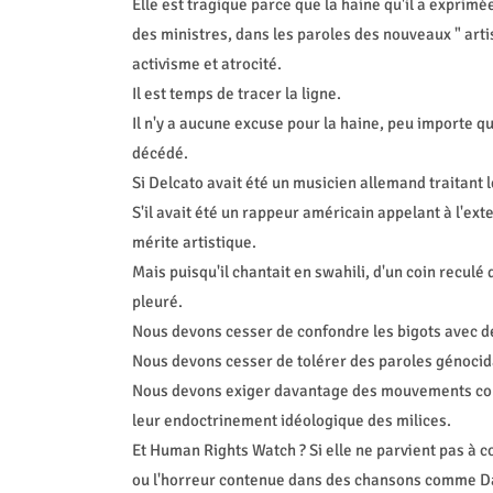
Elle est tragique parce que la haine qu'il a exprimé
des ministres, dans les paroles des nouveaux " arti
activisme et atrocité.
Il est temps de tracer la ligne.
Il n'y a aucune excuse pour la haine, peu importe qu
décédé.
Si Delcato avait été un musicien allemand traitant le
S'il avait été un rappeur américain appelant à l'e
mérite artistique.
Mais puisqu'il chantait en swahili, d'un coin reculé d
pleuré.
Nous devons cesser de confondre les bigots avec de
Nous devons cesser de tolérer des paroles génocida
Nous devons exiger davantage des mouvements co
leur endoctrinement idéologique des milices.
Et Human Rights Watch ? Si elle ne parvient pas à c
ou l'horreur contenue dans des chansons comme Daw