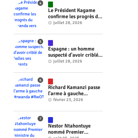
Le Président Kagame
confirme les progrès du
Rwanda vers l'énergie
juillet 28, 2026
nucléaire à l'horizon
2030 #rwanda #RwOT
Espagne : un homme
suspecté d'avoir criblé
de balles ses parents
juillet 28, 2026
#rwanda #RwOT
Richard Kamanzi passe
l'arme à gauche
#rwanda #RwOT
février 23, 2026
Nestor Ntahontuye
nommé Premier