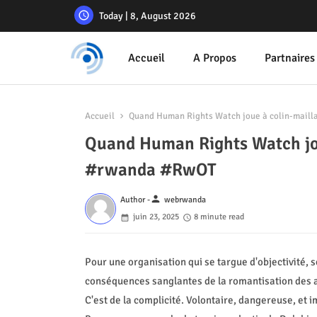
Today | 8, August 2026
Accueil
A Propos
Partnaires
Accueil
Quand Human Rights Watch joue à colin-maill
Quand Human Rights Watch jou
#rwanda #RwOT
person
Author -
webrwanda
juin 23, 2025
8 minute read
Pour une organisation qui se targue d'objectivité, s
conséquences sanglantes de la romantisation des ac
C'est de la complicité. Volontaire, dangereuse, et