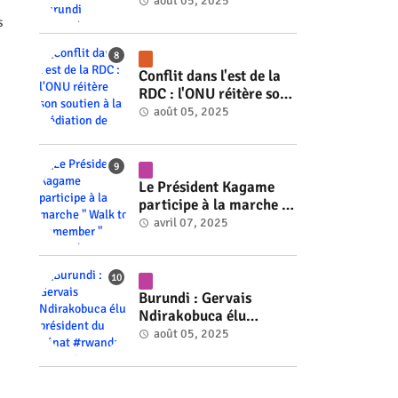
ministre du Burundi
août 05, 2025
#rwanda #RwOT
s
Conflit dans l'est de la
RDC : l'ONU réitère son
soutien à la médiation
août 05, 2025
de Faure Gnassingbé
#rwanda #RwOT
Le Président Kagame
participe à la marche "
Walk to Remember "
avril 07, 2025
#rwanda #RwOT
Burundi : Gervais
Ndirakobuca élu
président du Sénat
août 05, 2025
#rwanda #RwOT