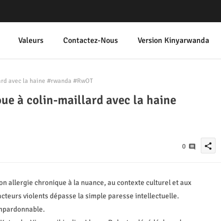
Valeurs
Contactez-Nous
Version Kinyarwanda
ard avec la haine #rwanda #RwOT
e à colin-maillard avec la haine
share
0
on allergie chronique à la nuance, au contexte culturel et aux
teurs violents dépasse la simple paresse intellectuelle.
 impardonnable.