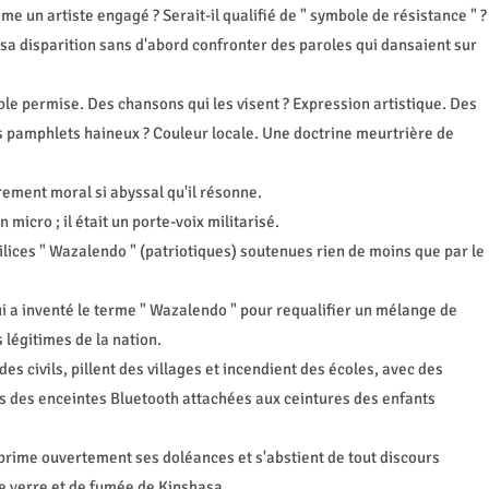
 un artiste engagé ? Serait-il qualifié de " symbole de résistance " ?
r sa disparition sans d'abord confronter des paroles qui dansaient sur
ible permise. Des chansons qui les visent ? Expression artistique. Des
 pamphlets haineux ? Couleur locale. Une doctrine meurtrière de
rement moral si abyssal qu'il résonne.
micro ; il était un porte-voix militarisé.
milices " Wazalendo " (patriotiques) soutenues rien de moins que par le
a inventé le terme " Wazalendo " pour requalifier un mélange de
légitimes de la nation.
s civils, pillent des villages et incendient des écoles, avec des
 des enceintes Bluetooth attachées aux ceintures des enfants
prime ouvertement ses doléances et s'abstient de tout discours
 de verre et de fumée de Kinshasa.