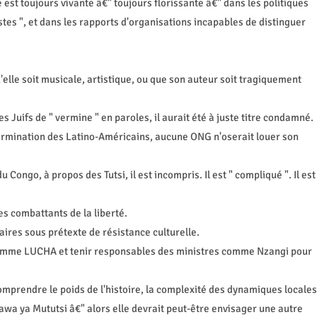
e est toujours vivante â€" toujours florissante â€" dans les politiques
stes ", et dans les rapports d'organisations incapables de distinguer
'elle soit musicale, artistique, ou que son auteur soit tragiquement
s Juifs de " vermine " en paroles, il aurait été à juste titre condamné.
xtermination des Latino-Américains, aucune ONG n'oserait louer son
u Congo, à propos des Tutsi, il est incompris. Il est " compliqué ". Il est
s combattants de la liberté.
ires sous prétexte de résistance culturelle.
mme LUCHA et tenir responsables des ministres comme Nzangi pour
omprendre le poids de l'histoire, la complexité des dynamiques locales
a ya Mututsi â€" alors elle devrait peut-être envisager une autre