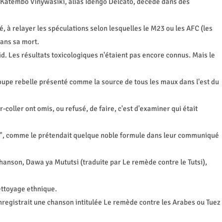
n Katembo Vinywasiki, alias Idengo Delcato, décédé dans des
 à relayer les spéculations selon lesquelles le M23 ou les AFC (les
ans sa mort.
d. Les résultats toxicologiques n'étaient pas encore connus. Mais le
roupe rebelle présenté comme la source de tous les maux dans l'est du
ller ont omis, ou refusé, de faire, c'est d'examiner qui était
é ", comme le prétendait quelque noble formule dans leur communiqué
chanson, Dawa ya Mututsi (traduite par Le remède contre le Tutsi),
ettoyage ethnique.
enregistrait une chanson intitulée Le remède contre les Arabes ou Tuez