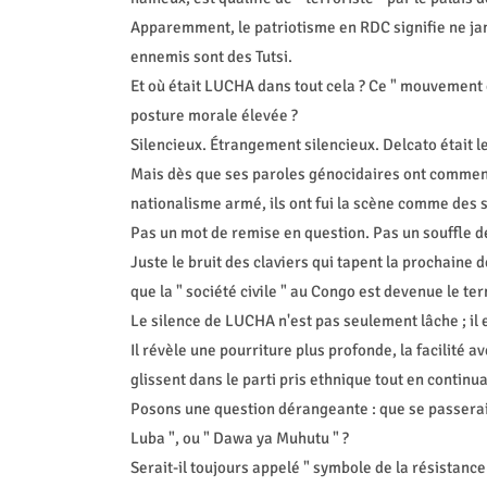
Apparemment, le patriotisme en RDC signifie ne jam
ennemis sont des Tutsi.
Et où était LUCHA dans tout cela ? Ce " mouvement 
posture morale élevée ?
Silencieux. Étrangement silencieux. Delcato était 
Mais dès que ses paroles génocidaires ont commencé à
nationalisme armé, ils ont fui la scène comme des s
Pas un mot de remise en question. Pas un souffle d
Juste le bruit des claviers qui tapent la prochai
que la " société civile " au Congo est devenue le t
Le silence de LUCHA n'est pas seulement lâche ; il 
Il révèle une pourriture plus profonde, la facilité
glissent dans le parti pris ethnique tout en contin
Posons une question dérangeante : que se passerait-
Luba ", ou " Dawa ya Muhutu " ?
Serait-il toujours appelé " symbole de la résistance 