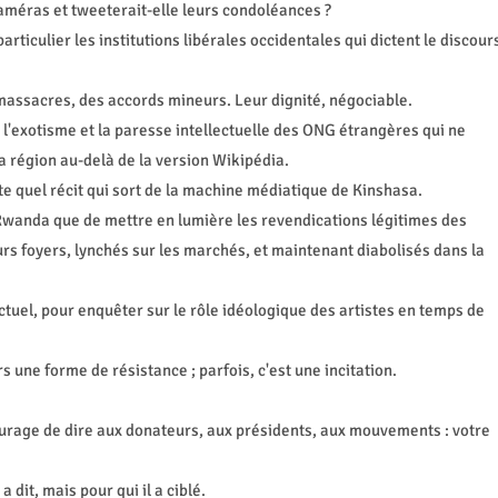
améras et tweeterait-elle leurs condoléances ?
ticulier les institutions libérales occidentales qui dictent le discour
 massacres, des accords mineurs. Leur dignité, négociable.
 l'exotisme et la paresse intellectuelle des ONG étrangères qui ne
a région au-delà de la version Wikipédia.
orte quel récit qui sort de la machine médiatique de Kinshasa.
 Rwanda que de mettre en lumière les revendications légitimes des
urs foyers, lynchés sur les marchés, et maintenant diabolisés dans la
ctuel, pour enquêter sur le rôle idéologique des artistes en temps de
s une forme de résistance ; parfois, c'est une incitation.
ourage de dire aux donateurs, aux présidents, aux mouvements : votre
 dit, mais pour qui il a ciblé.