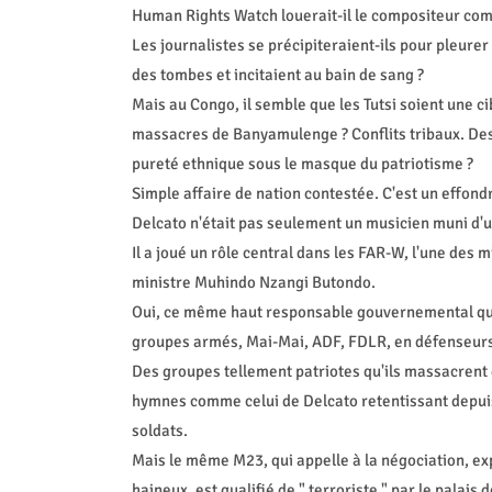
Human Rights Watch louerait-il le compositeur comme
Les journalistes se précipiteraient-ils pour pleure
des tombes et incitaient au bain de sang ?
Mais au Congo, il semble que les Tutsi soient une c
massacres de Banyamulenge ? Conflits tribaux. Des
pureté ethnique sous le masque du patriotisme ?
Simple affaire de nation contestée. C'est un effond
Delcato n'était pas seulement un musicien muni d'un 
Il a joué un rôle central dans les FAR-W, l'une des 
ministre Muhindo Nzangi Butondo.
Oui, ce même haut responsable gouvernemental qui 
groupes armés, Mai-Mai, ADF, FDLR, en défenseurs 
Des groupes tellement patriotes qu'ils massacrent de
hymnes comme celui de Delcato retentissant depuis
soldats.
Mais le même M23, qui appelle à la négociation, ex
haineux, est qualifié de " terroriste " par le palais