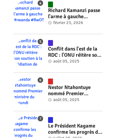
#RwOT
Richard Kamanzi passe
l'arme à gauche
#rwanda #RwOT
février 23, 2026
Conflit dans l'est de la
RDC : l'ONU réitère son
soutien à la médiation
août 05, 2025
de Faure Gnassingbé
#rwanda #RwOT
Nestor Ntahontuye
nommé Premier
ministre du Burundi
août 05, 2025
#rwanda #RwOT
Le Président Kagame
confirme les progrès du