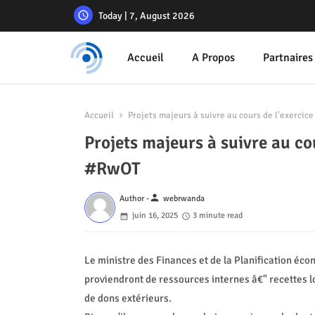
Today | 7, August 2026
Accueil
A Propos
Partnaires
Accueil
Projets majeurs à suivre au cours de l'exerc
Projets majeurs à suivre au c
#RwOT
person
Author -
webrwanda
juin 16, 2025
3 minute read
Le ministre des Finances et de la Planification é
proviendront de ressources internes â€" recettes 
de dons extérieurs.