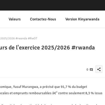
Valeurs
Contactez-Nous
Version Kinyarwanda
ice 2025/2026 #rwanda #RwOT
ours de l'exercice 2025/2026 #rwanda
share
0
conomique, Yusuf Murangwa, a précisé que 91,7 % du budget
locales et emprunts remboursables â€" contre seulement 8,3 % issus