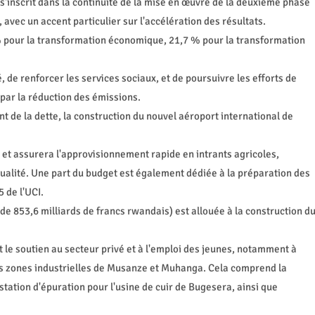
 s'inscrit dans la continuité de la mise en œuvre de la deuxième phase
avec un accent particulier sur l'accélération des résultats.
% pour la transformation économique, 21,7 % pour la transformation
 de renforcer les services sociaux, et de poursuivre les efforts de
par la réduction des émissions.
 de la dette, la construction du nouvel aéroport international de
et assurera l'approvisionnement rapide en intrants agricoles,
lité. Une part du budget est également dédiée à la préparation des
 de l'UCI.
de 853,6 milliards de francs rwandais) est allouée à la construction d
t le soutien au secteur privé et à l'emploi des jeunes, notamment à
es zones industrielles de Musanze et Muhanga. Cela comprend la
station d'épuration pour l'usine de cuir de Bugesera, ainsi que