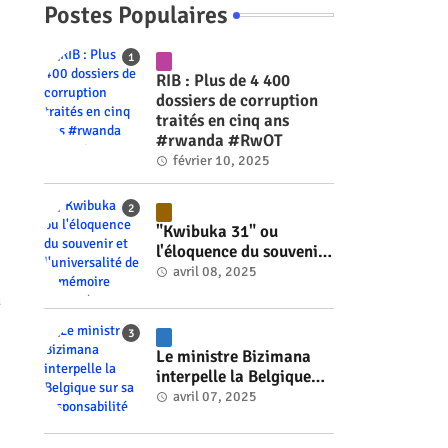
Postes Populaires
RIB : Plus de 4 400
dossiers de corruption
traités en cinq ans
#rwanda #RwOT
février 10, 2025
"Kwibuka 31" ou
l'éloquence du souvenir
et l'universalité de la
avril 08, 2025
mémoire #rwanda
u
#RwOT
Le ministre Bizimana
interpelle la Belgique
sur sa responsabilité
avril 07, 2025
historique dans le
génocide #rwanda