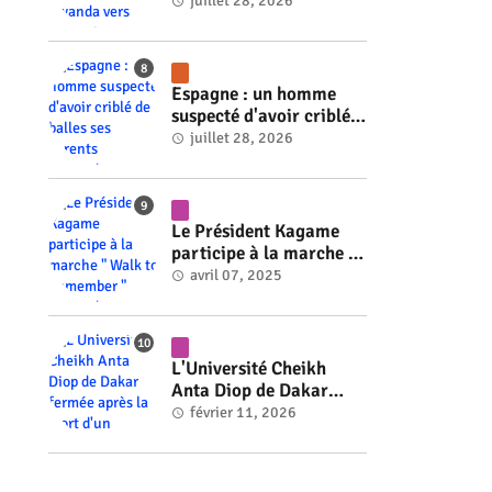
Rwanda vers l'énergie
juillet 28, 2026
nucléaire à l'horizon
2030 #rwanda #RwOT
Espagne : un homme
suspecté d'avoir criblé
de balles ses parents
juillet 28, 2026
#rwanda #RwOT
Le Président Kagame
participe à la marche "
Walk to Remember "
avril 07, 2025
#rwanda #RwOT
L'Université Cheikh
Anta Diop de Dakar
fermée après la mort
février 11, 2026
d'un étudiant #rwanda
#RwOT