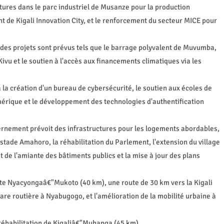
ures dans le parc industriel de Musanze pour la production
de Kigali Innovation City, et le renforcement du secteur MICE pour
des projets sont prévus tels que le barrage polyvalent de Muvumba,
Kivu et le soutien à l'accès aux financements climatiques via les
la création d'un bureau de cybersécurité, le soutien aux écoles de
mérique et le développement des technologies d'authentification
vernement prévoit des infrastructures pour les logements abordables,
 stade Amahoro, la réhabilitation du Parlement, l'extension du village
 de l'amiante des bâtiments publics et la mise à jour des plans
route Nyacyongaâ€"Mukoto (40 km), une route de 30 km vers la Kigali
gare routière à Nyabugogo, et l'amélioration de la mobilité urbaine à
éhabilitation de Kigaliâ€"Muhanga (45 km),