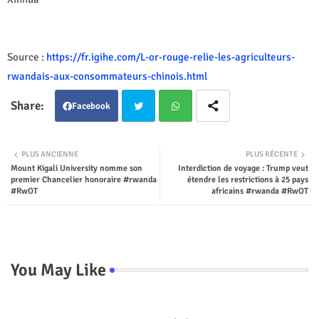
Source :
https://fr.igihe.com/L-or-rouge-relie-les-agriculteurs-
rwandais-aux-consommateurs-chinois.html
Facebook
Twit
Wha
PLUS ANCIENNE
PLUS RÉCENTE
Mount Kigali University nomme son
Interdiction de voyage : Trump veut
ter
tsap
premier Chancelier honoraire #rwanda
étendre les restrictions à 25 pays
#RwOT
africains #rwanda #RwOT
p
You May Like