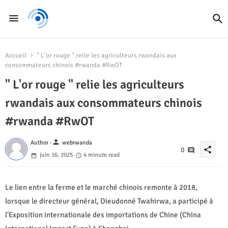
Accueil
" L'or rouge " relie les agriculteurs rwandais aux
consommateurs chinois #rwanda #RwOT
" L'or rouge " relie les agriculteurs
rwandais aux consommateurs chinois
#rwanda #RwOT
person
Author -
webrwanda
share
0
juin 16, 2025
4 minute read
Le lien entre la ferme et le marché chinois remonte à 2018,
lorsque le directeur général, Dieudonné Twahirwa, a participé à
l'Exposition internationale des importations de Chine (China