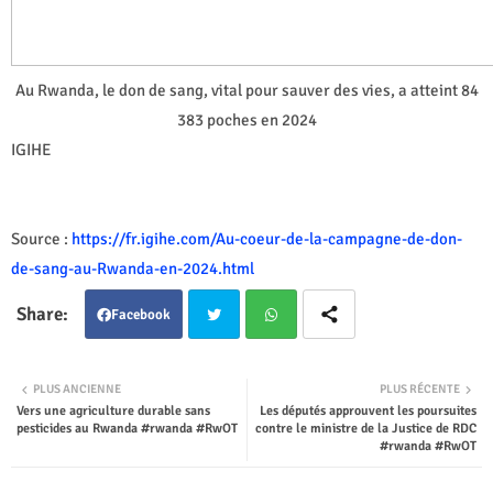
Au Rwanda, le don de sang, vital pour sauver des vies, a atteint 84
383 poches en 2024
IGIHE
Source :
https://fr.igihe.com/Au-coeur-de-la-campagne-de-don-
de-sang-au-Rwanda-en-2024.html
Facebook
Twit
Wha
PLUS ANCIENNE
PLUS RÉCENTE
Vers une agriculture durable sans
Les députés approuvent les poursuites
ter
tsap
pesticides au Rwanda #rwanda #RwOT
contre le ministre de la Justice de RDC
#rwanda #RwOT
p