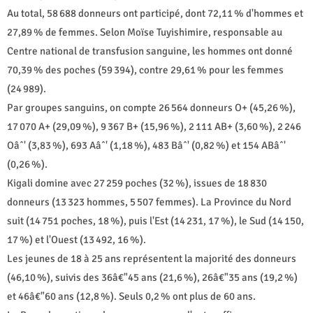
Au total, 58 688 donneurs ont participé, dont 72,11 % d'hommes et
27,89 % de femmes. Selon Moïse Tuyishimire, responsable au
Centre national de transfusion sanguine, les hommes ont donné
70,39 % des poches (59 394), contre 29,61 % pour les femmes
(24 989).
Par groupes sanguins, on compte 26 564 donneurs O+ (45,26 %),
17 070 A+ (29,09 %), 9 367 B+ (15,96 %), 2 111 AB+ (3,60 %), 2 246
Oâˆ' (3,83 %), 693 Aâˆ' (1,18 %), 483 Bâˆ' (0,82 %) et 154 ABâˆ'
(0,26 %).
Kigali domine avec 27 259 poches (32 %), issues de 18 830
donneurs (13 323 hommes, 5 507 femmes). La Province du Nord
suit (14 751 poches, 18 %), puis l'Est (14 231, 17 %), le Sud (14 150,
17 %) et l'Ouest (13 492, 16 %).
Les jeunes de 18 à 25 ans représentent la majorité des donneurs
(46,10 %), suivis des 36â€"45 ans (21,6 %), 26â€"35 ans (19,2 %)
et 46â€"60 ans (12,8 %). Seuls 0,2 % ont plus de 60 ans.