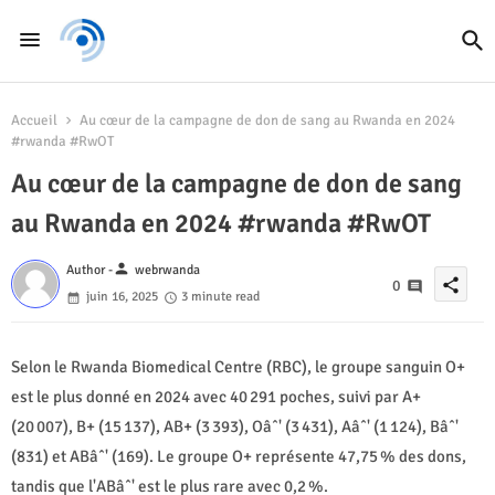
Accueil
Au cœur de la campagne de don de sang au Rwanda en 2024
#rwanda #RwOT
Au cœur de la campagne de don de sang
au Rwanda en 2024 #rwanda #RwOT
person
Author -
webrwanda
share
0
juin 16, 2025
3 minute read
Selon le Rwanda Biomedical Centre (RBC), le groupe sanguin O+
est le plus donné en 2024 avec 40 291 poches, suivi par A+
(20 007), B+ (15 137), AB+ (3 393), Oâˆ' (3 431), Aâˆ' (1 124), Bâˆ'
(831) et ABâˆ' (169). Le groupe O+ représente 47,75 % des dons,
tandis que l'ABâˆ' est le plus rare avec 0,2 %.