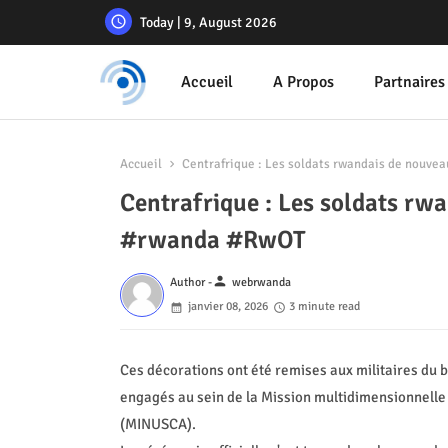
Today | 9, August 2026
Accueil
A Propos
Partnaires
Accueil
Centrafrique : Les soldats rwandais de nouve
Centrafrique : Les soldats rw
#rwanda #RwOT
person
Author -
webrwanda
janvier 08, 2026
3 minute read
Ces décorations ont été remises aux militaires du 
engagés au sein de la Mission multidimensionnelle 
(MINUSCA).