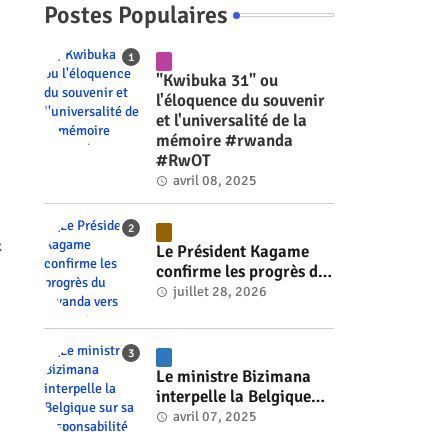
Postes Populaires
"Kwibuka 31" ou
l'éloquence du souvenir
et l'universalité de la
mémoire #rwanda
#RwOT
avril 08, 2025
x
Le Président Kagame
confirme les progrès du
Rwanda vers l'énergie
juillet 28, 2026
nucléaire à l'horizon
2030 #rwanda #RwOT
Le ministre Bizimana
interpelle la Belgique
sur sa responsabilité
avril 07, 2025
historique dans le