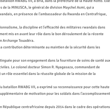
bataillon RWABG VII, à Bria, dans la préfecture de la Haute-Kotto. Elle
s de la MINUSCA, le général de division Maychel Asmi, qui a
rwandais, en présence de l'ambassadeur du Rwanda en Centrafrique,
ionnalisme, la discipline et l'efficacité des militaires rwandais dans
ement mis en avant leur rôle dans le bon déroulement de la récente
tin Archange Touadéra.
 sa contribution déterminante au maintien de la sécurité dans les
stinguée pour son engagement dans la fourniture de soins de santé au
 civiles. Le colonel docteur Simon R. Nyagasaza, commandant de
 un rôle essentiel dans la réussite globale de la mission de la
u bataillon RWABG VII, a exprimé sa reconnaissance pour cette haute
e supplémentaire de motivation pour les soldats dans l'accomplissement
 République centrafricaine depuis 2014 dans le cadre des opérations