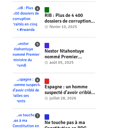
génocide #rwanda
#RwOT
RIB : Plus de 4 400
dossiers de corruption
traités en cinq ans
février 10, 2025
#rwanda #RwOT
Nestor Ntahontuye
nommé Premier
ministre du Burundi
août 05, 2025
#rwanda #RwOT
Espagne : un homme
suspecté d'avoir criblé
de balles ses parents
juillet 28, 2026
#rwanda #RwOT
Ne touche pas à ma