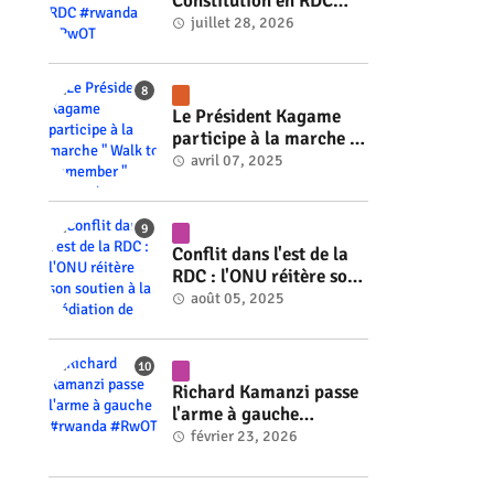
Constitution en RDC
#rwanda #RwOT
juillet 28, 2026
Le Président Kagame
participe à la marche "
Walk to Remember "
avril 07, 2025
#rwanda #RwOT
Conflit dans l'est de la
RDC : l'ONU réitère son
soutien à la médiation
août 05, 2025
de Faure Gnassingbé
#rwanda #RwOT
Richard Kamanzi passe
l'arme à gauche
#rwanda #RwOT
février 23, 2026