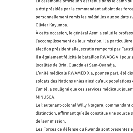
La cérémonie officielle s'est tenue dans le camp du 
a été présidée par le commandant adjoint des force
personnellement remis les médailles aux soldats 
Olivier Kayumba.
À cette occasion, le général Asmi a salué le profess
l'accomplissement de leur mission. Il a particulièr
élection présidentielle, scrutin remporté par Faus
Il a également félicité le bataillon RWABG VII pour
localités de Bria, Ouadda et Sam-Ouandja.
L'unité médicale RWAMED X a, pour sa part, été di
soldats des Nations unies ainsi qu'aux populations
l'unité, a souligné que ces services médicaux jouent
MINUSCA.
Le lieutenant-colonel Willy Ntagara, commandant d
distinction, affirmant qu'elle constitue une sourc
de leur mission.
Les Forces de défense du Rwanda sont présentes en