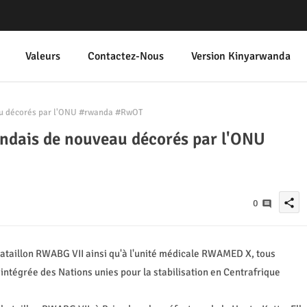
Valeurs
Contactez-Nous
Version Kinyarwanda
au décorés par l'ONU #rwanda #RwOT
andais de nouveau décorés par l'ONU
share
0
bataillon RWABG VII ainsi qu'à l'unité médicale RWAMED X, tous
intégrée des Nations unies pour la stabilisation en Centrafrique