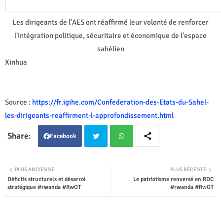
Les dirigeants de l'AES ont réaffirmé leur volonté de renforcer
l'intégration politique, sécuritaire et économique de l'espace
sahélien
Xinhua
Source :
https://fr.igihe.com/Confederation-des-Etats-du-Sahel-
les-dirigeants-reaffirment-l-approfondissement.html
Facebook
Twit
Wha
PLUS ANCIENNE
PLUS RÉCENTE
Déficits structurels et désarroi
Le patriotisme renversé en RDC
ter
tsap
stratégique #rwanda #RwOT
#rwanda #RwOT
p