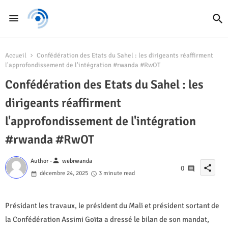
Accueil
Confédération des Etats du Sahel : les dirigeants réaffirment
l'approfondissement de l'intégration #rwanda #RwOT
Confédération des Etats du Sahel : les
dirigeants réaffirment
l'approfondissement de l'intégration
#rwanda #RwOT
person
Author -
webrwanda
share
0
décembre 24, 2025
3 minute read
Présidant les travaux, le président du Mali et président sortant de
la Confédération Assimi Goïta a dressé le bilan de son mandat,