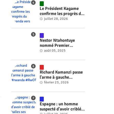
Le Président Kagame
confirme les progrès du
Rwanda vers l'énergie
juillet 28, 2026
nucléaire à l'horizon
2030 #rwanda #RwOT
Nestor Ntahontuye
nommé Premier
ministre du Burundi
août 05, 2025
#rwanda #RwOT
Richard Kamanzi passe
l'arme à gauche
#rwanda #RwOT
février 23, 2026
Espagne : un homme
suspecté d'avoir criblé