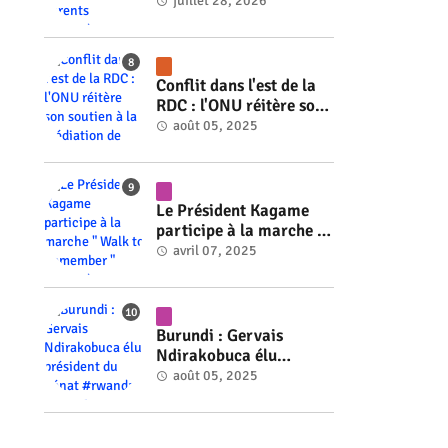
de balles ses parents
juillet 28, 2026
#rwanda #RwOT
Conflit dans l'est de la
RDC : l'ONU réitère son
soutien à la médiation
août 05, 2025
de Faure Gnassingbé
#rwanda #RwOT
Le Président Kagame
participe à la marche "
Walk to Remember "
avril 07, 2025
#rwanda #RwOT
Burundi : Gervais
Ndirakobuca élu
président du Sénat
août 05, 2025
#rwanda #RwOT