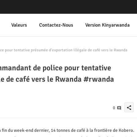
Valeurs
Contactez-Nous
Version Kinyarwanda
ce pour tentative présumée d'exportation illégale de café vers le Rwanda
mmandant de police pour tentative
le de café vers le Rwanda #rwanda
share
0
la fin du week-end dernier, 14 tonnes de café à la frontière de Kobero.