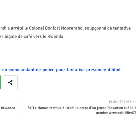
ndi a arrêté le Colonel Bonfort Ndoreraho, soupçonné de tentative
n illégale de café vers le Rwanda
n-d-un-commandant-de-police-pour-tentative-presumee-d.html
PLUS RÉCENTE
ne #rwanda
â€¯Le Hamas restitue à Israël le corps d'un jeune Tanzanien tué le 7
octobre #rwanda #RwOT