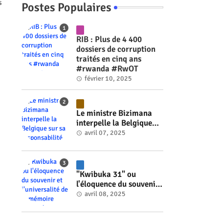
s
Postes Populaires
RIB : Plus de 4 400
.
dossiers de corruption
traités en cinq ans
#rwanda #RwOT
février 10, 2025
Le ministre Bizimana
interpelle la Belgique
sur sa responsabilité
avril 07, 2025
historique dans le
génocide #rwanda
#RwOT
"Kwibuka 31" ou
l'éloquence du souvenir
et l'universalité de la
avril 08, 2025
mémoire #rwanda
#RwOT