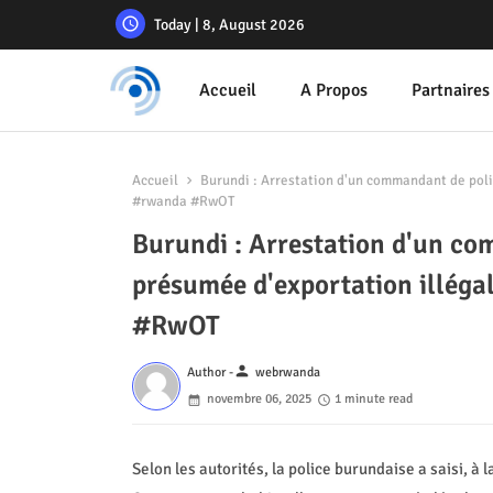
Today | 8, August 2026
Accueil
A Propos
Partnaires
Accueil
Burundi : Arrestation d'un commandant de poli
#rwanda #RwOT
Burundi : Arrestation d'un co
présumée d'exportation illéga
#RwOT
person
Author -
webrwanda
novembre 06, 2025
1 minute read
Selon les autorités, la police burundaise a saisi, à 