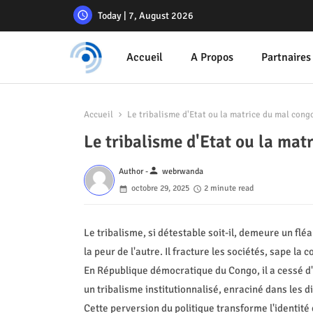
Today | 7, August 2026
Accueil
A Propos
Partnaires
Accueil
Le tribalisme d'Etat ou la matrice du mal con
Le tribalisme d'Etat ou la m
person
Author -
webrwanda
octobre 29, 2025
2 minute read
Le tribalisme, si détestable soit-il, demeure un fléa
la peur de l'autre. Il fracture les sociétés, sape la
En République démocratique du Congo, il a cessé d'
un tribalisme institutionnalisé, enraciné dans les d
Cette perversion du politique transforme l'identit