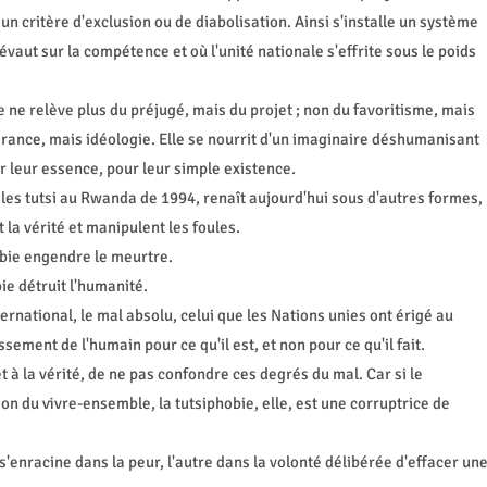
n critère d'exclusion ou de diabolisation. Ainsi s'installe un système
évaut sur la compétence et où l'unité nationale s'effrite sous le poids
le ne relève plus du préjugé, mais du projet ; non du favoritisme, mais
lérance, mais idéologie. Elle se nourrit d'un imaginaire déshumanisant
r leur essence, pour leur simple existence.
les tutsi au Rwanda de 1994, renaît aujourd'hui sous d'autres formes,
 la vérité et manipulent les foules.
hobie engendre le meurtre.
bie détruit l'humanité.
ternational, le mal absolu, celui que les Nations unies ont érigé au
sement de l'humain pour ce qu'il est, et non pour ce qu'il fait.
t à la vérité, de ne pas confondre ces degrés du mal. Car si le
on du vivre-ensemble, la tutsiphobie, elle, est une corruptrice de
n s'enracine dans la peur, l'autre dans la volonté délibérée d'effacer un