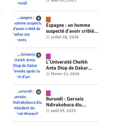
ministre du Burundi
août 05, 2025
#rwanda #RwOT
e
Espagne : un homme
suspecté d'avoir criblé
de balles ses parents
juillet 28, 2026
#rwanda #RwOT
L'Université Cheikh
Anta Diop de Dakar
fermée après la mort
février 11, 2026
d'un étudiant #rwanda
#RwOT
Burundi : Gervais
Ndirakobuca élu
président du Sénat
août 05, 2025
#rwanda #RwOT