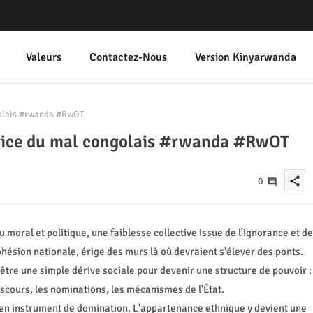
Valeurs
Contactez-Nous
Version Kinyarwanda
golais #rwanda #RwOT
atrice du mal congolais #rwanda #RwOT
share
0
u moral et politique, une faiblesse collective issue de l'ignorance et de
 cohésion nationale, érige des murs là où devraient s'élever des ponts.
être une simple dérive sociale pour devenir une structure de pouvoir :
iscours, les nominations, les mécanismes de l'État.
é en instrument de domination. L'appartenance ethnique y devient une