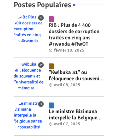
Postes Populaires
RIB : Plus de 4 400
dossiers de corruption
traités en cinq ans
#rwanda #RwOT
février 10, 2025
"Kwibuka 31" ou
l'éloquence du souvenir
et l'universalité de la
avril 08, 2025
mémoire #rwanda
#RwOT
Le ministre Bizimana
interpelle la Belgique
sur sa responsabilité
avril 07, 2025
historique dans le
e
génocide #rwanda