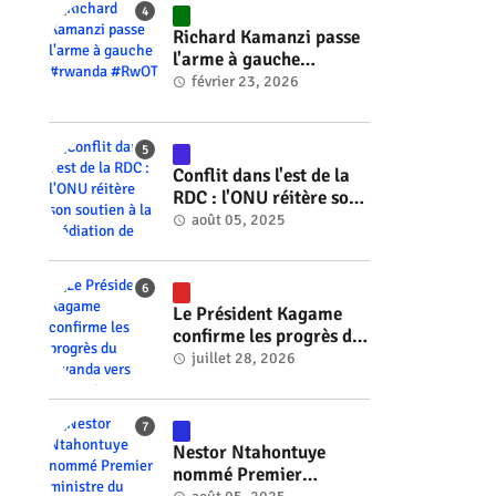
#RwOT
Richard Kamanzi passe
l'arme à gauche
#rwanda #RwOT
février 23, 2026
Conflit dans l'est de la
RDC : l'ONU réitère son
soutien à la médiation
août 05, 2025
de Faure Gnassingbé
#rwanda #RwOT
Le Président Kagame
confirme les progrès du
Rwanda vers l'énergie
juillet 28, 2026
nucléaire à l'horizon
2030 #rwanda #RwOT
Nestor Ntahontuye
nommé Premier