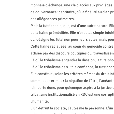
monnaie d'échange, une clé d'accès aux privilèges, u
de gouvernance identitaire, où la fidélité au clan pr
des allégeances primaires.
Mais la tutsiphobie, elle, est d'une autre nature. El
de la haine préméditée. Elle n'est plus simple into
qui désigne les Tutsi non pour leurs actes, mais pou
Cette haine racialisée, au cœur du génocide contre 
attisée par des discours politiques qui travestissent
Là où le tribalisme engendre la division, la tutsip
Là où le tribalisme détruit la confiance, la tutsipho
Elle constitue, selon les critères mêmes du droit in
sommet des crimes : la négation de l'être, l'anéantis
Il importe donc, pour quiconque aspire à la justice e
tribalisme institutionnalisé en RDC est une corrupti
l'humanité.
L'un détruit la société, l'autre nie la personne. L'u