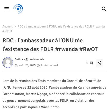
Accueil
RDC : l'ambassadeur à l'ONU nie l'existence des FDLR #rwanda
#RwOT
RDC : l'ambassadeur à l'ONU nie
l'existence des FDLR #rwanda #RwOT
person
Author -
webrwanda
share
0
août 23, 2025
2 minute read
Lors de la réunion des États membres du Conseil de sécurité de
l'ONU, tenue ce 22 août 2025, l'ambassadeur du Rwanda auprès de
l'organisation, Martin Ngoga, a dénoncé la collaboration continue
du gouvernement congolais avec les FDLR, en violation des
accords de paix signés à Washington.