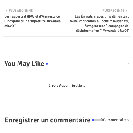
Twit
Wha
PLUS ANCIENNE
PLUS RÉCENTE
Les rapports d'HRW et d'Amnesty ou
Les Émirats arabes unis démentent
ter
tsap
l'indignité d'une imposture #rwanda
toute implication au conflit soudanais,
#RwOT
fustigent une " campagne de
p
désinformation " #rwanda #RwOT
You May Like
Error:
Aucun résultat.
Enregistrer un commentaire
0Commentaires