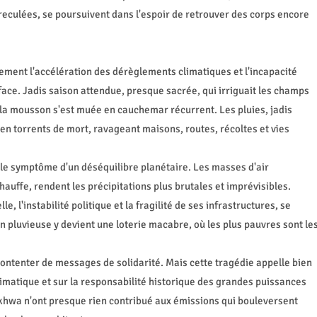
es reculées, se poursuivent dans l'espoir de retrouver des corps encore
uement l'accélération des dérèglements climatiques et l'incapacité
 face. Jadis saison attendue, presque sacrée, qui irriguait les champs
, la mousson s'est muée en cauchemar récurrent. Les pluies, jadis
en torrents de mort, ravageant maisons, routes, récoltes et vies
 le symptôme d'un déséquilibre planétaire. Les masses d'air
auffe, rendent les précipitations plus brutales et imprévisibles.
, l'instabilité politique et la fragilité de ses infrastructures, se
on pluvieuse y devient une loterie macabre, où les plus pauvres sont le
e contenter de messages de solidarité. Mais cette tragédie appelle bien
climatique et sur la responsabilité historique des grandes puissances
nkhwa n'ont presque rien contribué aux émissions qui bouleversent