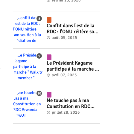
#rwanda #RwOT
février 23, 2026
Conflit dans l'est de la
RDC : l'ONU réitère son
soutien à la médiation
août 05, 2025
de Faure Gnassingbé
#rwanda #RwOT
Le Président Kagame
participe à la marche "
Walk to Remember "
avril 07, 2025
#rwanda #RwOT
Ne touche pas à ma
Constitution en RDC
#rwanda #RwOT
juillet 28, 2026