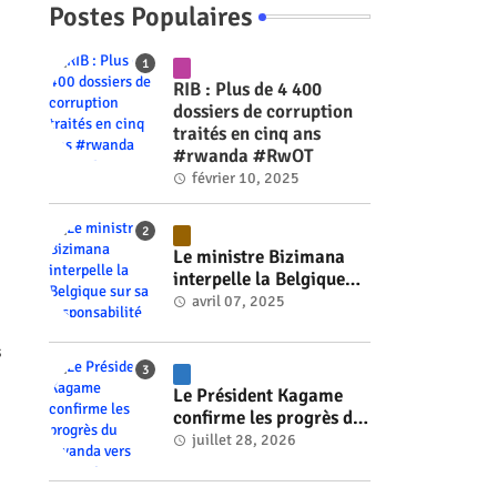
Postes Populaires
RIB : Plus de 4 400
dossiers de corruption
traités en cinq ans
#rwanda #RwOT
février 10, 2025
Le ministre Bizimana
interpelle la Belgique
sur sa responsabilité
avril 07, 2025
historique dans le
génocide #rwanda
s
#RwOT
Le Président Kagame
confirme les progrès du
Rwanda vers l'énergie
juillet 28, 2026
nucléaire à l'horizon
2030 #rwanda #RwOT