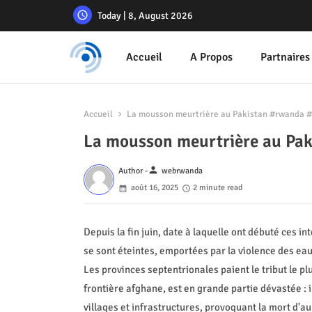
Today | 8, August 2026
Accueil
A Propos
Partnaires
Accueil
La mousson meurtrière au Pakistan #rwanda 
La mousson meurtrière au P
person
Author -
webrwanda
août 16, 2025
2 minute read
Depuis la fin juin, date à laquelle ont débuté ces i
se sont éteintes, emportées par la violence des eau
Les provinces septentrionales paient le tribut le 
frontière afghane, est en grande partie dévastée : 
villages et infrastructures, provoquant la mort d'a