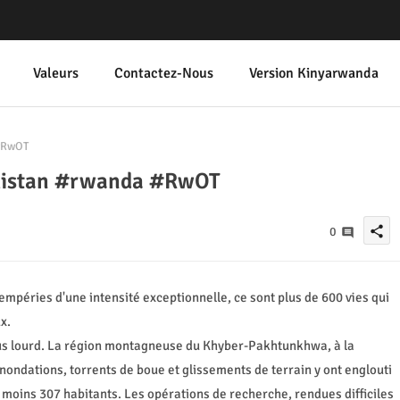
Valeurs
Contactez-Nous
Version Kinyarwanda
#RwOT
akistan #rwanda #RwOT
share
0
ntempéries d'une intensité exceptionnelle, ce sont plus de 600 vies qui
x.
plus lourd. La région montagneuse du Khyber-Pakhtunkhwa, à la
inondations, torrents de boue et glissements de terrain y ont englouti
u moins 307 habitants. Les opérations de recherche, rendues difficiles