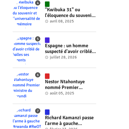
"Kwibuka 31" ou
l'éloquence du souvenir
et l'universalité de la
avril 08, 2025
mémoire #rwanda
#RwOT
Espagne : un homme
suspecté d'avoir criblé
de balles ses parents
juillet 28, 2026
#rwanda #RwOT
Nestor Ntahontuye
nommé Premier
ministre du Burundi
août 05, 2025
#rwanda #RwOT
Richard Kamanzi passe
l'arme à gauche