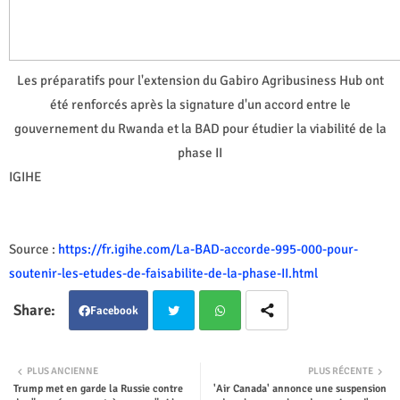
Les préparatifs pour l'extension du Gabiro Agribusiness Hub ont
été renforcés après la signature d'un accord entre le
gouvernement du Rwanda et la BAD pour étudier la viabilité de la
phase II
IGIHE
Source :
https://fr.igihe.com/La-BAD-accorde-995-000-pour-
soutenir-les-etudes-de-faisabilite-de-la-phase-II.html
Facebook
Twit
Wha
PLUS ANCIENNE
PLUS RÉCENTE
Trump met en garde la Russie contre
'Air Canada' annonce une suspension
ter
tsap