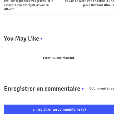
des "conséquences très graves" si le
de vols ce week-end en raison d'une
cessez-le-feu est rejeté #rwanda
grève #rwanda #RwOT
p
#RwOT
You May Like
Error:
Aucun résultat.
Enregistrer un commentaire
0Commentaires
Enregistrer un commentaire (0)