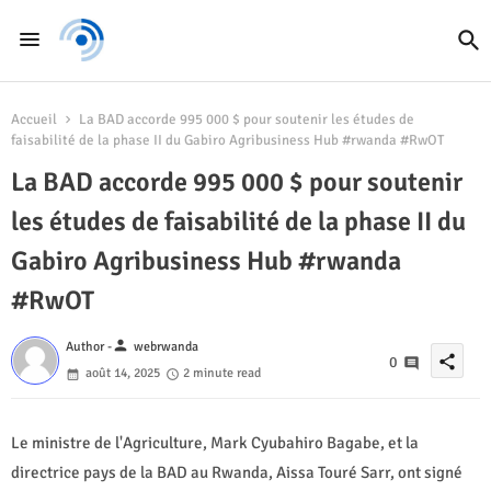
Accueil
La BAD accorde 995 000 $ pour soutenir les études de
faisabilité de la phase II du Gabiro Agribusiness Hub #rwanda #RwOT
La BAD accorde 995 000 $ pour soutenir
les études de faisabilité de la phase II du
Gabiro Agribusiness Hub #rwanda
#RwOT
person
Author -
webrwanda
share
0
août 14, 2025
2 minute read
Le ministre de l'Agriculture, Mark Cyubahiro Bagabe, et la
directrice pays de la BAD au Rwanda, Aissa Touré Sarr, ont signé