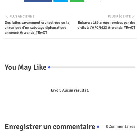
Twit
Wha
PLUS ANCIENNE
PLUS RÉCENTE
Des fuites savamment orchestrées ou la
Bukavu : 189 armes remises par des
ter
tsap
chronique d'un sabotage diplomatique
civils à l'AFC/M23 #rwanda #RwOT
annoncé #rwanda #RwOT
p
You May Like
Error:
Aucun résultat.
Enregistrer un commentaire
0Commentaires