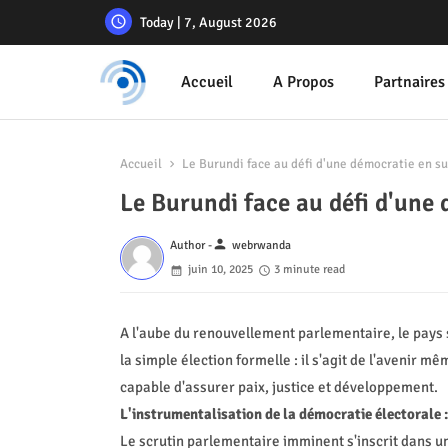
Today | 7, August 2026
Accueil
A Propos
Partnaires
Accueil
Le Burundi face au défi d'une démocratie en 
Le Burundi face au défi d'un
person
Author -
webrwanda
juin 10, 2025
3 minute read
A l'aube du renouvellement parlementaire, le pays 
la simple élection formelle : il s'agit de l'avenir m
capable d'assurer paix, justice et développement.
L'instrumentalisation de la démocratie électorale
Le scrutin parlementaire imminent s'inscrit dans 