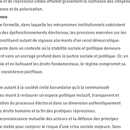
et de répression ciblée affaiblit gravement la confiance des citoyen
ance et de polarisation.
ence
 formelle, dans laquelle les mécanismes institutionnels subsistent
on des dysfonctionnements électoraux, les pressions exercées sur les
 constituent autant de signaux alarmants d'un recul démocratique.
nte dans un contexte où la stabilité sociale et politique demeure
nt sans un ancrage profond dans la justice sociale et politique. Or, en
ible et en bafouant les droits fondamentaux, le régime compromet sa
a coexistence pacifique.
be autant à la société civile burundaise qu'à la communauté
ves visant à restaurer un espace politique inclusif, transparent et
itation du processus électoral dans sa dimension authentiquement
 droits humains et la fin des pratiques répressives.
 reconnaissance mutuelle des acteurs et la défense des principes
 viable pour conjurer le risque d'une crise sociale majeure. Sans