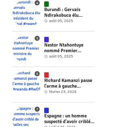
s
#RwOT
Burundi : Gervais
Ndirakobuca élu
président du Sénat
août 05, 2025
#rwanda #RwOT
Nestor Ntahontuye
nommé Premier
ministre du Burundi
août 05, 2025
#rwanda #RwOT
Richard Kamanzi passe
l'arme à gauche
#rwanda #RwOT
février 23, 2026
Espagne : un homme
suspecté d'avoir criblé