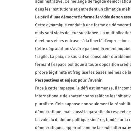
administrative. Ce mélange de façade démocratique 
dans les institutions et entretient un climat de méfi
Le péril d'une démocratie formelle vidée de son ess
Cette dynamique conduit à une forme de démocratie
mais sont vidés de leur substance. La multiplicati
électeurs et les entraves à la liberté d'expression
Cette dégradation s'avère particulièrement inquiéta
fragile. La paix, ne saurait se consolider durableme
fermant l'espace politique à toute opposition créd
propre légitimité et fragilise les bases mêmes de l
Perspectives et enjeux pour l'avenir
Face à cette impasse, le défi est immense. Il incom
internationale de soutenir sans relâche les initiati
pluraliste. Cela suppose non seulement la réhabil
démocratique, mais aussi la garantie du respect des
La voie du dialogue politique sincère, fondé sur la
démocratiques, apparaît comme la seule alternative