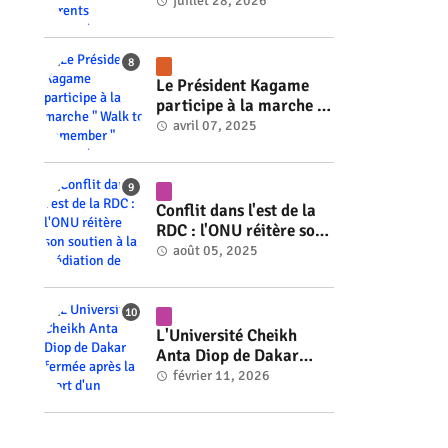
de balles ses parents
juillet 28, 2026
#rwanda #RwOT
Le Président Kagame
participe à la marche "
Walk to Remember "
avril 07, 2025
#rwanda #RwOT
Conflit dans l'est de la
RDC : l'ONU réitère son
soutien à la médiation
août 05, 2025
de Faure Gnassingbé
#rwanda #RwOT
L'Université Cheikh
Anta Diop de Dakar
fermée après la mort
février 11, 2026
d'un étudiant #rwanda
#RwOT