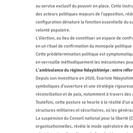
au service exclusif du pouvoir en place. Cette ins
des acteurs politiques majeurs de l'opposition, réd
configuration dénature la fonction essentielle du suf
volonté populaire.
L'élection, au lieu de constituer un espace de con
en un rituel de confirmation du monopole politiqu
Cette prédétermination politique est symptomatique
en verrouille méthodiquement les mécanismes pour 
L'ambivalence du régime Ndayishimiye : entre réfo
Depuis son investiture en 2020, Evariste Ndayishimi
symboliques d'ouverture et une stratégie rigoureuse
réconciliation et de paix, notamment à travers des a
Toutefois, cette posture se heurte à la réalité d'u
structures militaires et sécuritaires, où les gén
La suspension du Conseil national pour la liberté (C
organisationnelles, révèle le mode opératoire de c