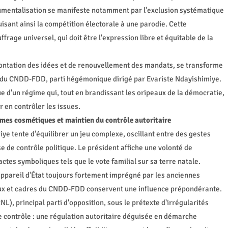
trumentalisation se manifeste notamment par l'exclusion systématique
uisant ainsi la compétition électorale à une parodie. Cette
frage universel, qui doit être l'expression libre et équitable de la
frontation des idées et de renouvellement des mandats, se transforme
e du CNDD-FDD, parti hégémonique dirigé par Evariste Ndayishimiye.
 d'un régime qui, tout en brandissant les oripeaux de la démocratie,
en contrôler les issues.
rmes cosmétiques et maintien du contrôle autoritaire
ye tente d'équilibrer un jeu complexe, oscillant entre des gestes
 de contrôle politique. Le président affiche une volonté de
ctes symboliques tels que le vote familial sur sa terre natale.
n appareil d'État toujours fortement imprégné par les anciennes
éraux et cadres du CNDD-FDD conservent une influence prépondérante.
NL), principal parti d'opposition, sous le prétexte d'irrégularités
e contrôle : une régulation autoritaire déguisée en démarche