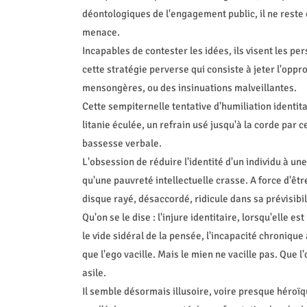
déontologiques de l'engagement public, il ne reste 
menace.
Incapables de contester les idées, ils visent les per
cette stratégie perverse qui consiste à jeter l'oppr
mensongères, ou des insinuations malveillantes.
Cette sempiternelle tentative d'humiliation identit
litanie éculée, un refrain usé jusqu'à la corde par 
bassesse verbale.
L'obsession de réduire l'identité d'un individu à un
qu'une pauvreté intellectuelle crasse. A force d'êtr
disque rayé, désaccordé, ridicule dans sa prévisibil
Qu'on se le dise : l'injure identitaire, lorsqu'elle est
le vide sidéral de la pensée, l'incapacité chronique 
que l'ego vacille. Mais le mien ne vacille pas. Que l'
asile.
Il semble désormais illusoire, voire presque héroïq