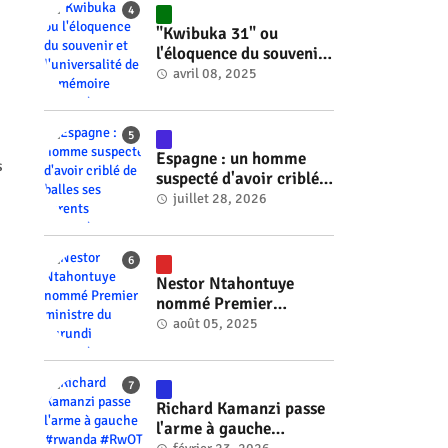
"Kwibuka 31" ou
l'éloquence du souvenir
et l'universalité de la
avril 08, 2025
mémoire #rwanda
#RwOT
Espagne : un homme
s
suspecté d'avoir criblé
de balles ses parents
juillet 28, 2026
#rwanda #RwOT
Nestor Ntahontuye
nommé Premier
ministre du Burundi
août 05, 2025
#rwanda #RwOT
Richard Kamanzi passe
l'arme à gauche