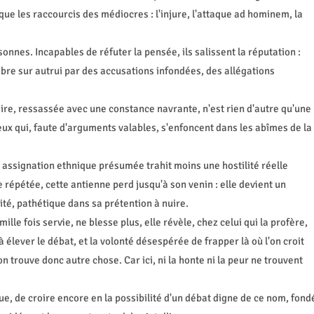
que les raccourcis des médiocres : l'injure, l'attaque ad hominem, la
sonnes. Incapables de réfuter la pensée, ils salissent la réputation :
obre sur autrui par des accusations infondées, des allégations
aire, ressassée avec une constance navrante, n'est rien d'autre qu'une
ceux qui, faute d'arguments valables, s'enfoncent dans les abîmes de la
e assignation ethnique présumée trahit moins une hostilité réelle
e répétée, cette antienne perd jusqu'à son venin : elle devient un
ité, pathétique dans sa prétention à nuire.
 mille fois servie, ne blesse plus, elle révèle, chez celui qui la profère,
à élever le débat, et la volonté désespérée de frapper là où l'on croit
on trouve donc autre chose. Car ici, ni la honte ni la peur ne trouvent
ue, de croire encore en la possibilité d'un débat digne de ce nom, fond