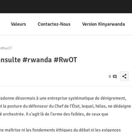
Valeurs
Contactez-Nous
Version Kinyarwanda
a #RwOT
n insulte #rwanda #RwOT
share
0
l s'adonne désormais à une entreprise systématique de dénigrement,
nt la posture du défenseur du Chef de l'État, lequel, hélas, ne dédaigne
orchestrée. Il s'agit là de l'arme des faibles, de ceux que
e maîtrise ni les fondements éthiques du débat ni les exigences