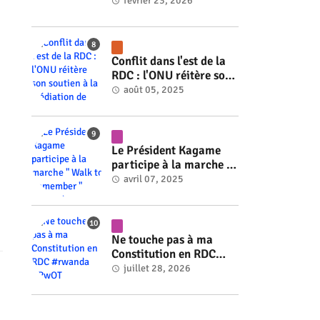
#rwanda #RwOT
février 23, 2026
Conflit dans l'est de la
RDC : l'ONU réitère son
soutien à la médiation
août 05, 2025
de Faure Gnassingbé
#rwanda #RwOT
Le Président Kagame
participe à la marche "
Walk to Remember "
avril 07, 2025
#rwanda #RwOT
Ne touche pas à ma
Constitution en RDC
#rwanda #RwOT
juillet 28, 2026