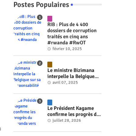
Postes Populaires
RIB : Plus de 4 400
dossiers de corruption
traités en cinq ans
#rwanda #RwOT
février 10, 2025
Le ministre Bizimana
interpelle la Belgique
sur sa responsabilité
avril 07, 2025
historique dans le
génocide #rwanda
#RwOT
Le Président Kagame
confirme les progrès du
Rwanda vers l'énergie
juillet 28, 2026
nucléaire à l'horizon
é
2030 #rwanda #RwOT