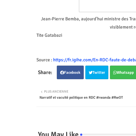
Jean-Pierre Bemba, aujourd'hui ministre des Tra
visiblement r
Tite Gatabazi
Source :
https://fr.igihe.com/En-RDC-faute-de-deba
Facebook
Twitter
Whatsapp
PLUS ANCIENNE
Narratif et vacuité politique en RDC #rwanda #RwOT
You May Like