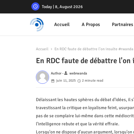
Today | 8, August 2026
Accueil
A Propos
Partnaires
Accueil
En RDC faute de débattre l'on insulte #rwand
En RDC faute de débattre l'o
person
Author -
webrwanda
juin 11, 2025
2 minute read
Délaissant les hautes sphères du débat d'idées, i
travestissant la critique en loyalisme feint, usurpa
pas de se complaire lui-même dans cette médiocrité 
l'intelligence rebute et que la vérité effraie.
Lorsqu'on ne dispose d'aucun argument, lorsqu'on n