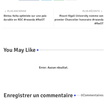
Twit
Wha
PLUS ANCIENNE
PLUS RÉCENTE
Bintou Keita optimiste sur une paix
Mount Kigali University nomme son
ter
tsap
durable en RDC #rwanda #RwOT
premier Chancelier honoraire #rwanda
#RwOT
p
You May Like
Error:
Aucun résultat.
Enregistrer un commentaire
0Commentaires