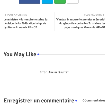
Twit
Wha
PLUS ANCIENNE
PLUS RÉCENTE
Le ministre Nduhungirehe salue la
'Vantaa' inaugure le premier mémorial
ter
tsap
décision de la Fédération belge de
du génocide contre les Tutsi dans les
cyclisme #rwanda #RwOT
pays nordiques #rwanda #RwOT
p
You May Like
Error:
Aucun résultat.
Enregistrer un commentaire
0Commentaires