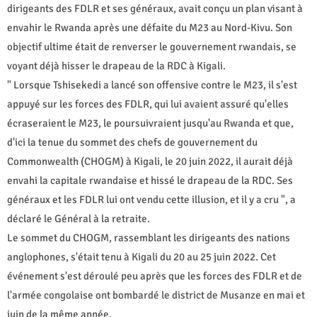
dirigeants des FDLR et ses généraux, avait conçu un plan visant à
envahir le Rwanda après une défaite du M23 au Nord-Kivu. Son
objectif ultime était de renverser le gouvernement rwandais, se
voyant déjà hisser le drapeau de la RDC à Kigali.
" Lorsque Tshisekedi a lancé son offensive contre le M23, il s'est
appuyé sur les forces des FDLR, qui lui avaient assuré qu'elles
écraseraient le M23, le poursuivraient jusqu'au Rwanda et que,
d'ici la tenue du sommet des chefs de gouvernement du
Commonwealth (CHOGM) à Kigali, le 20 juin 2022, il aurait déjà
envahi la capitale rwandaise et hissé le drapeau de la RDC. Ses
généraux et les FDLR lui ont vendu cette illusion, et il y a cru ", a
déclaré le Général à la retraite.
Le sommet du CHOGM, rassemblant les dirigeants des nations
anglophones, s'était tenu à Kigali du 20 au 25 juin 2022. Cet
événement s'est déroulé peu après que les forces des FDLR et de
l'armée congolaise ont bombardé le district de Musanze en mai et
juin de la même année.