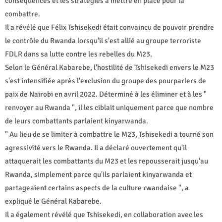
conséquences et les stratégies à mettre en place pour la
combattre.
Il a révélé que Félix Tshisekedi était convaincu de pouvoir prendre
le contrôle du Rwanda lorsqu'il s'est allié au groupe terroriste
FDLR dans sa lutte contre les rebelles du M23.
Selon le Général Kabarebe, l'hostilité de Tshisekedi envers le M23
s'est intensifiée après l'exclusion du groupe des pourparlers de
paix de Nairobi en avril 2022. Déterminé à les éliminer et à les "
renvoyer au Rwanda ", il les ciblait uniquement parce que nombre
de leurs combattants parlaient kinyarwanda.
" Au lieu de se limiter à combattre le M23, Tshisekedi a tourné son
agressivité vers le Rwanda. Il a déclaré ouvertement qu'il
attaquerait les combattants du M23 et les repousserait jusqu'au
Rwanda, simplement parce qu'ils parlaient kinyarwanda et
partageaient certains aspects de la culture rwandaise ", a
expliqué le Général Kabarebe.
Il a également révélé que Tshisekedi, en collaboration avec les