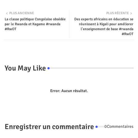
Twit
Wha
PLUS ANCIENNE
PLUS RÉCENTE
La classe politique Congolaise obsédée
Des experts africains en éducation se
ter
tsap
par le Rwanda et Kagame #rwanda
réunissent à Kigali pour améliorer
#RwOT
l'enseignement de base #rwanda
p
#RwOT
You May Like
Error:
Aucun résultat.
Enregistrer un commentaire
0Commentaires