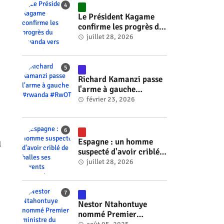
Le Président Kagame
confirme les progrès du
Rwanda vers l'énergie
juillet 28, 2026
nucléaire à l'horizon
2030 #rwanda #RwOT
Richard Kamanzi passe
l'arme à gauche
#rwanda #RwOT
février 23, 2026
Espagne : un homme
l
suspecté d'avoir criblé
de balles ses parents
juillet 28, 2026
#rwanda #RwOT
Nestor Ntahontuye
nommé Premier