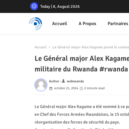
Today | 8, August 2026
Accueil
A Propos
Partnaires
Accueil
Le Général major Alex Kagame prend le comma
Le Général major Alex Kagame
militaire du Rwanda #rwand
person
Author -
webrwanda
octobre 21, 2024
2 minute read
Le Général major Alex Kagame a été nommé à ce po
en Chef des Forces Armées Rwandaises, le 15 octo
réorganisation des forces de sécurité du pays.