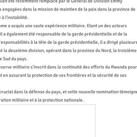
avait été récemment remplacé par le Général de Division Emmy
s engagées dans la mission de maintien de la paix dans la province de
 l'instabilité.
ame a acquis une vaste expérience militaire. Etant un des acteurs
il a également été responsable de la garde présidentielle et de la
sponsabilités à la tête de la garde présidentielle, il a dirigé plusieur
é la deuxième division, opérant dans la province du Nord, la troisième
le Sud du pays.
erve militaire s'inscrit dans la continuité des efforts du Rwanda pour
ut en assurant la protection de ses frontières et la sécurité de ses
 crucial dans la défense du pays, et cette nouvelle nomination témoign
tion militaire et à la protection nationale.