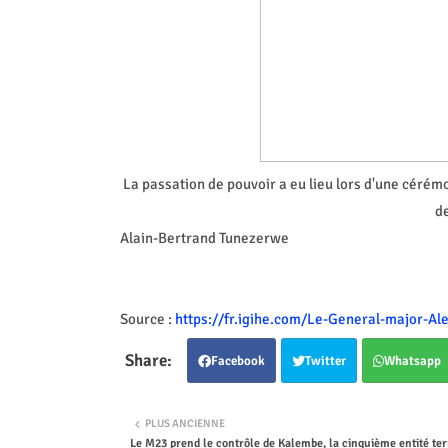
La passation de pouvoir a eu lieu lors d'une cérém
de
Alain-Bertrand Tunezerwe
Source :
https://fr.igihe.com/Le-General-major-A
Facebook
Twitter
Whatsapp
PLUS ANCIENNE
Le M23 prend le contrôle de Kalembe, la cinquième entité terr