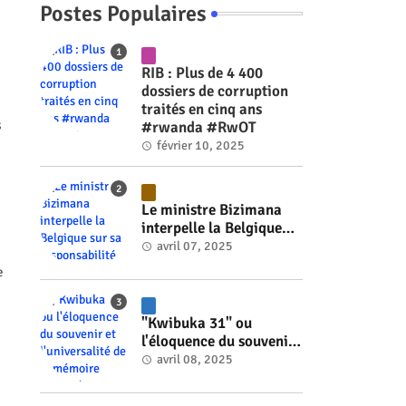
Postes Populaires
RIB : Plus de 4 400
dossiers de corruption
traités en cinq ans
s
#rwanda #RwOT
février 10, 2025
Le ministre Bizimana
interpelle la Belgique
sur sa responsabilité
avril 07, 2025
historique dans le
e
génocide #rwanda
#RwOT
"Kwibuka 31" ou
l'éloquence du souvenir
et l'universalité de la
avril 08, 2025
mémoire #rwanda
#RwOT