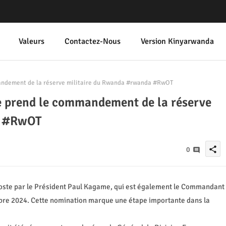
Valeurs
Contactez-Nous
Version Kinyarwanda
ndement de la réserve militaire du Rwanda #rwanda #RwOT
 prend le commandement de la réserve
a #RwOT
share
0
ste par le Président Paul Kagame, qui est également le Commandant
bre 2024. Cette nomination marque une étape importante dans la