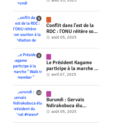
ministre du Burundi
août 05, 2025
#rwanda #RwOT
Conflit dans l'est de la
RDC : l'ONU réitère son
soutien à la médiation
août 05, 2025
de Faure Gnassingbé
#rwanda #RwOT
Le Président Kagame
participe à la marche "
Walk to Remember "
avril 07, 2025
#rwanda #RwOT
Burundi : Gervais
Ndirakobuca élu
président du Sénat
août 05, 2025
#rwanda #RwOT