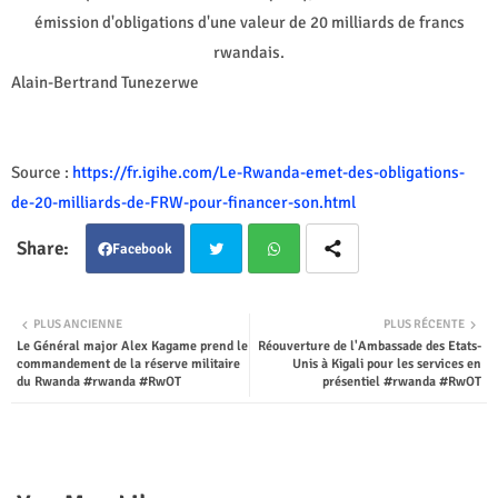
émission d'obligations d'une valeur de 20 milliards de francs
rwandais.
Alain-Bertrand Tunezerwe
Source :
https://fr.igihe.com/Le-Rwanda-emet-des-obligations-
de-20-milliards-de-FRW-pour-financer-son.html
Facebook
Twit
Wha
PLUS ANCIENNE
PLUS RÉCENTE
Le Général major Alex Kagame prend le
Réouverture de l'Ambassade des Etats-
ter
tsap
commandement de la réserve militaire
Unis à Kigali pour les services en
du Rwanda #rwanda #RwOT
présentiel #rwanda #RwOT
p