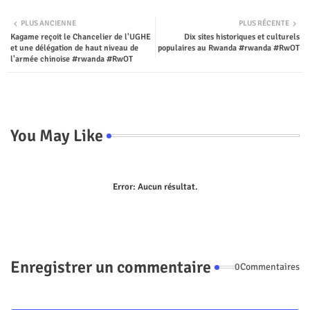
Twit
Wha
PLUS ANCIENNE
PLUS RÉCENTE
Kagame reçoit le Chancelier de l'UGHE
Dix sites historiques et culturels
ter
tsap
et une délégation de haut niveau de
populaires au Rwanda #rwanda #RwOT
l'armée chinoise #rwanda #RwOT
p
You May Like
Error:
Aucun résultat.
Enregistrer un commentaire
0Commentaires