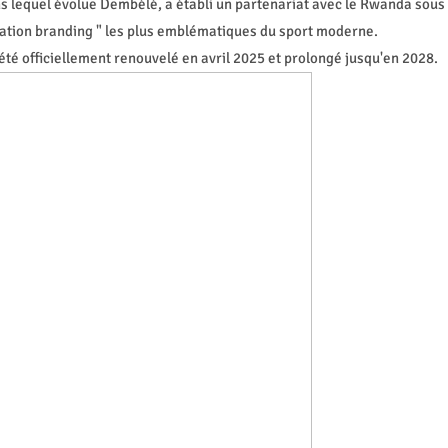
ans lequel évolue Dembélé, a établi un partenariat avec le Rwanda sous
 nation branding " les plus emblématiques du sport moderne.
té officiellement renouvelé en avril 2025 et prolongé jusqu'en 2028.