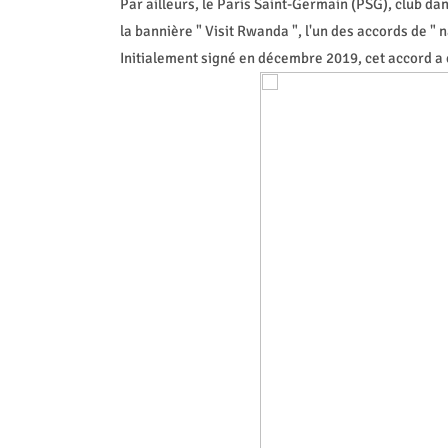
Par ailleurs, le Paris Saint-Germain (PSG), club d
la bannière " Visit Rwanda ", l'un des accords de "
Initialement signé en décembre 2019, cet accord a é