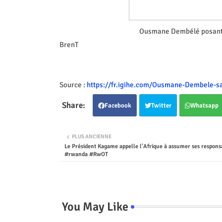
Ousmane Dembélé posant a
BrenT
Source :
https://fr.igihe.com/Ousmane-Dembele-sa
Facebook
Twitter
Whatsapp
PLUS ANCIENNE
Le Président Kagame appelle l'Afrique à assumer ses responsa
#rwanda #RwOT
You May Like