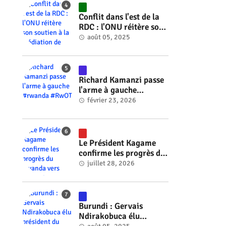
#RwOT
Conflit dans l'est de la
RDC : l'ONU réitère son
soutien à la médiation
août 05, 2025
de Faure Gnassingbé
#rwanda #RwOT
Richard Kamanzi passe
l'arme à gauche
#rwanda #RwOT
février 23, 2026
Le Président Kagame
confirme les progrès du
Rwanda vers l'énergie
juillet 28, 2026
nucléaire à l'horizon
2030 #rwanda #RwOT
Burundi : Gervais
Ndirakobuca élu