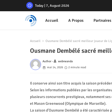
Today | 7, August 2026
Accueil
A Propos
Partnaires
Accueil
Ousmane Dembélé sacré meilleur joueur de L
Ousmane Dembélé sacré meill
person
Author -
webrwanda
mai 14, 2026
2 minute read
Il conserve ainsi son titre acquis la saison précéd
Selon les informations publiées par les organisateu
plusieurs concurrents prestigieux, notamment ses 
et Mason Greenwood (Olympique de Marseille).
La saison d'Ousmane Dembélé a été caractérisée pa