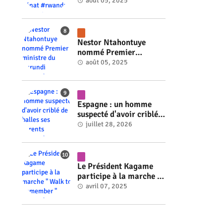
président du Sénat
août 05, 2025
#rwanda #RwOT
Nestor Ntahontuye
nommé Premier
ministre du Burundi
août 05, 2025
#rwanda #RwOT
Espagne : un homme
suspecté d'avoir criblé
de balles ses parents
juillet 28, 2026
#rwanda #RwOT
Le Président Kagame
participe à la marche "
Walk to Remember "
avril 07, 2025
#rwanda #RwOT