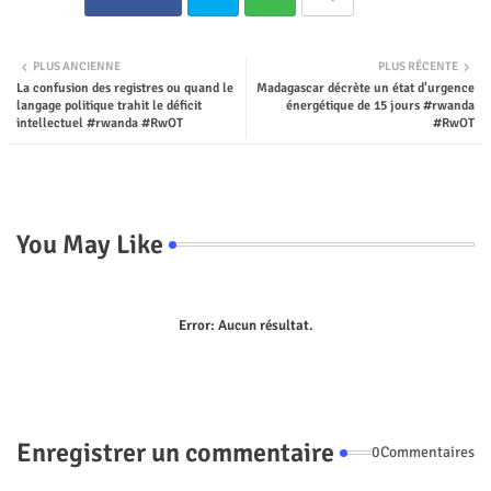
Twit
Wha
PLUS ANCIENNE
PLUS RÉCENTE
La confusion des registres ou quand le
Madagascar décrète un état d'urgence
ter
tsap
langage politique trahit le déficit
énergétique de 15 jours #rwanda
intellectuel #rwanda #RwOT
#RwOT
p
You May Like
Error:
Aucun résultat.
Enregistrer un commentaire
0Commentaires