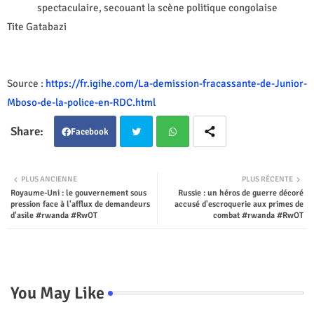
spectaculaire, secouant la scène politique congolaise
Tite Gatabazi
Source :
https://fr.igihe.com/La-demission-fracassante-de-Junior-
Mboso-de-la-police-en-RDC.html
Facebook
Twit
Wha
PLUS ANCIENNE
PLUS RÉCENTE
Royaume-Uni : le gouvernement sous
Russie : un héros de guerre décoré
ter
tsap
pression face à l'afflux de demandeurs
accusé d'escroquerie aux primes de
d'asile #rwanda #RwOT
combat #rwanda #RwOT
p
You May Like