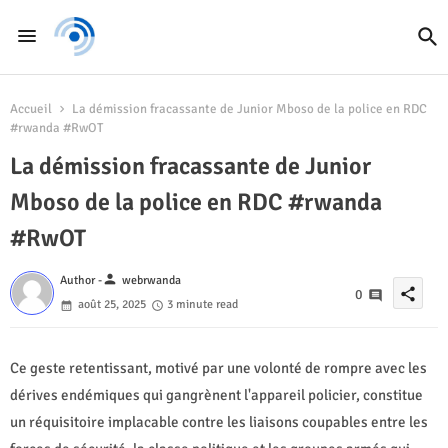
Accueil
La démission fracassante de Junior Mboso de la police en RDC
#rwanda #RwOT
La démission fracassante de Junior
Mboso de la police en RDC #rwanda
#RwOT
person
Author -
webrwanda
share
0
août 25, 2025
3 minute read
Ce geste retentissant, motivé par une volonté de rompre avec les
dérives endémiques qui gangrènent l'appareil policier, constitue
un réquisitoire implacable contre les liaisons coupables entre les