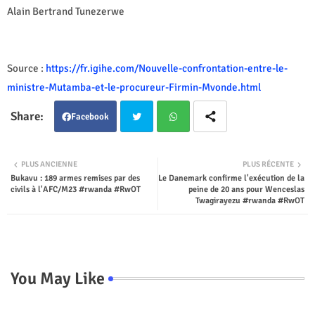
Alain Bertrand Tunezerwe
Source :
https://fr.igihe.com/Nouvelle-confrontation-entre-le-
ministre-Mutamba-et-le-procureur-Firmin-Mvonde.html
Facebook
Twit
Wha
PLUS ANCIENNE
PLUS RÉCENTE
Bukavu : 189 armes remises par des
Le Danemark confirme l'exécution de la
ter
tsap
civils à l'AFC/M23 #rwanda #RwOT
peine de 20 ans pour Wenceslas
Twagirayezu #rwanda #RwOT
p
You May Like