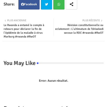
Facebook
Twit
Wha
PLUS ANCIENNE
PLUS RÉCENTE
Le Rwanda a entamé le compte à
Révision constitutionnelle ou
ter
tsap
rebours pour déclarer la fin de
eclatement : L'ultimatum de Tshisekedi
l'épidémie de la maladie à virus
secoue la RDC #rwanda #RwOT
p
Marburg #rwanda #RwOT
You May Like
Error:
Aucun résultat.