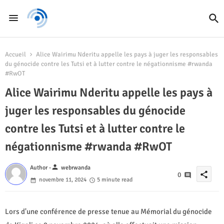
Accueil
Alice Wairimu Nderitu appelle les pays à juger les responsables
du génocide contre les Tutsi et à lutter contre le négationnisme #rwanda
#RwOT
Alice Wairimu Nderitu appelle les pays à
juger les responsables du génocide
contre les Tutsi et à lutter contre le
négationnisme #rwanda #RwOT
person
Author -
webrwanda
share
0
novembre 11, 2024
5 minute read
Lors d'une conférence de presse tenue au Mémorial du génocide