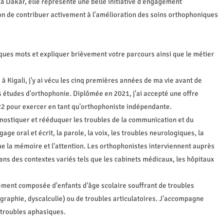
à Dakar, elle représente une belle initiative d'engagement
ion de contribuer activement à l'amélioration des soins orthophoniques
ues mots et expliquer brièvement votre parcours ainsi que le métier
 Kigali, j'y ai vécu les cinq premières années de ma vie avant de
s études d'orthophonie. Diplômée en 2021, j'ai accepté une offre
022 pour exercer en tant qu'orthophoniste indépendante.
gnostiquer et rééduquer les troubles de la communication et du
ge oral et écrit, la parole, la voix, les troubles neurologiques, la
me la mémoire et l'attention. Les orthophonistes interviennent auprès
ans des contextes variés tels que les cabinets médicaux, les hôpitaux
ement composée d'enfants d'âge scolaire souffrant de troubles
graphie, dyscalculie) ou de troubles articulatoires. J'accompagne
 troubles aphasiques.