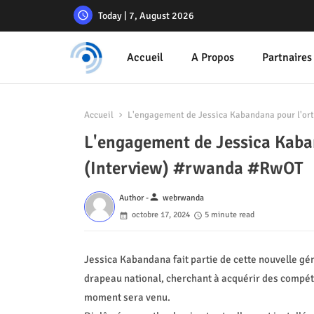
Today | 7, August 2026
Accueil
A Propos
Partnaires
Accueil
L'engagement de Jessica Kabandana pour l'or
L'engagement de Jessica Kaba
(Interview) #rwanda #RwOT
person
Author -
webrwanda
octobre 17, 2024
5 minute read
Jessica Kabandana fait partie de cette nouvelle gé
drapeau national, cherchant à acquérir des compéte
moment sera venu.