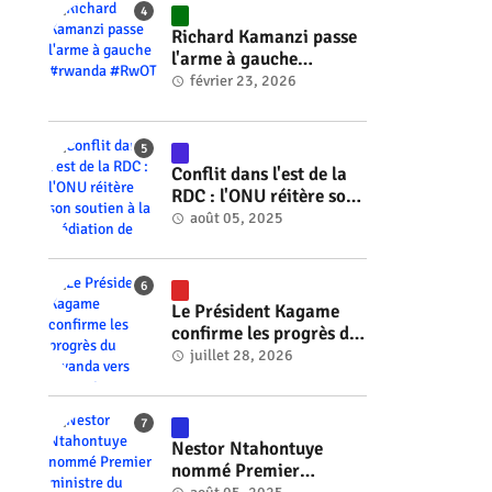
#RwOT
Richard Kamanzi passe
l'arme à gauche
#rwanda #RwOT
février 23, 2026
e
Conflit dans l'est de la
RDC : l'ONU réitère son
soutien à la médiation
août 05, 2025
de Faure Gnassingbé
#rwanda #RwOT
Le Président Kagame
confirme les progrès du
Rwanda vers l'énergie
juillet 28, 2026
nucléaire à l'horizon
2030 #rwanda #RwOT
Nestor Ntahontuye
nommé Premier