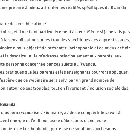
t me prépare à mieux affronter les réalités spécifiques du Rwanda
ire de sensibilisation ?
obre, et il me tient particulièrement à cœur. Même si je ne suis pas
à la sensibilisation sur les troubles spécifiques des apprentissages,
inaire a pour objectif de présenter l'orthophonie et de mieux définir
et la dyscalculie. Je m'adresse principalement aux parents, aux
oute personne concernée par ces sujets au Rwanda.
ces pratiques que les parents et les enseignants pourront appliquer,
J'espère que ce webinaire sera suivi par un grand nombre de
ion autour de ces troubles, tout en favorisant l'inclusion sociale des
u Rwanda
diaspora rwandaise visionnaire, avide de conquérir le savoir à
 Avec l'énergie et l'enthousiasme débordants d'une jeune
pionnière de l'orthophonie, porteuse de solutions aux besoins