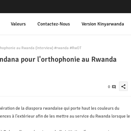
Valeurs
Contactez-Nous
Version Kinyarwanda
thophonie au Rwanda (Interview) #rwanda #RwOT
ndana pour l'orthophonie au Rwanda
share
0
nération de la diaspora rwandaise qui porte haut les couleurs du
nces à l'extérieur afin de les mettre au service du Rwanda lorsque le