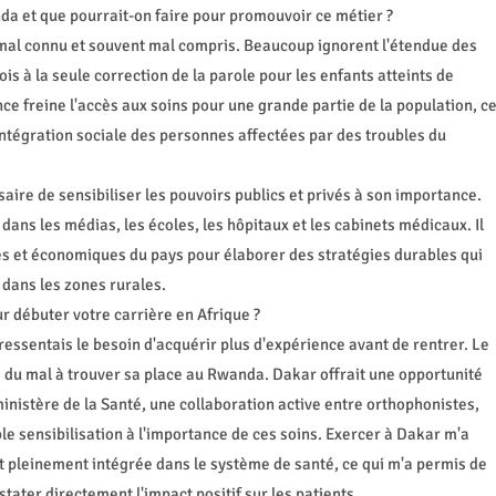
a et que pourrait-on faire pour promouvoir ce métier ?
mal connu et souvent mal compris. Beaucoup ignorent l'étendue des
s à la seule correction de la parole pour les enfants atteints de
e freine l'accès aux soins pour une grande partie de la population, c
intégration sociale des personnes affectées par des troubles du
ire de sensibiliser les pouvoirs publics et privés à son importance.
ns les médias, les écoles, les hôpitaux et les cabinets médicaux. Il
les et économiques du pays pour élaborer des stratégies durables qui
 dans les zones rurales.
ur débuter votre carrière en Afrique ?
ssentais le besoin d'acquérir plus d'expérience avant de rentrer. Le
 du mal à trouver sa place au Rwanda. Dakar offrait une opportunité
ministère de la Santé, une collaboration active entre orthophonistes,
ble sensibilisation à l'importance de ces soins. Exercer à Dakar m'a
t pleinement intégrée dans le système de santé, ce qui m'a permis de
stater directement l'impact positif sur les patients.