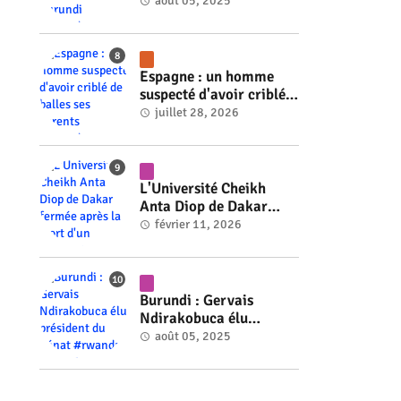
ministre du Burundi
août 05, 2025
#rwanda #RwOT
Espagne : un homme
suspecté d'avoir criblé
de balles ses parents
juillet 28, 2026
#rwanda #RwOT
L'Université Cheikh
Anta Diop de Dakar
fermée après la mort
février 11, 2026
d'un étudiant #rwanda
#RwOT
Burundi : Gervais
Ndirakobuca élu
président du Sénat
août 05, 2025
#rwanda #RwOT