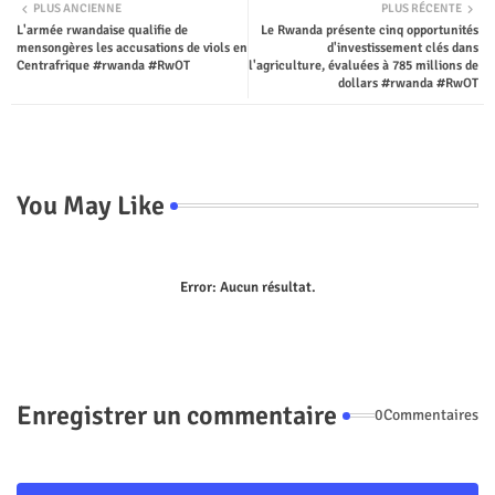
PLUS ANCIENNE
PLUS RÉCENTE
L'armée rwandaise qualifie de
Le Rwanda présente cinq opportunités
ter
tsap
mensongères les accusations de viols en
d'investissement clés dans
Centrafrique #rwanda #RwOT
l'agriculture, évaluées à 785 millions de
p
dollars #rwanda #RwOT
You May Like
Error:
Aucun résultat.
Enregistrer un commentaire
0Commentaires