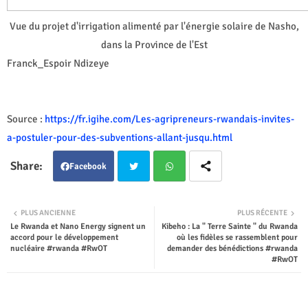
Vue du projet d'irrigation alimenté par l'énergie solaire de Nasho,
dans la Province de l'Est
Franck_Espoir Ndizeye
Source :
https://fr.igihe.com/Les-agripreneurs-rwandais-invites-
a-postuler-pour-des-subventions-allant-jusqu.html
Facebook
Twit
Wha
PLUS ANCIENNE
PLUS RÉCENTE
Le Rwanda et Nano Energy signent un
Kibeho : La " Terre Sainte " du Rwanda
ter
tsap
accord pour le développement
où les fidèles se rassemblent pour
nucléaire #rwanda #RwOT
demander des bénédictions #rwanda
p
#RwOT