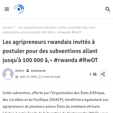
Accueil
Les agripreneurs rwandais invités à postuler pour des
subventions allant jusqu'à 100 000 â‚¬ #rwanda #RwOT
Les agripreneurs rwandais invités à
postuler pour des subventions allant
jusqu'à 100 000 â‚¬ #rwanda #RwOT
person
Author -
webrwanda
share
0
août 15, 2024
2 minute read
Cette subvention, offerte par l'Organisation des États d'Afrique,
des Caraïbes et du Pacifique (OEACP), bénéficiera également aux
agripreneurs de plusieurs autres États du continent africain.