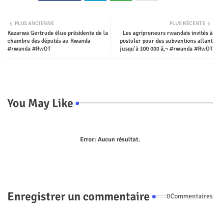
Twit
Wha
PLUS ANCIENNE
PLUS RÉCENTE
Kazarwa Gertrude élue présidente de la
Les agripreneurs rwandais invités à
ter
tsap
chambre des députés au Rwanda
postuler pour des subventions allant
#rwanda #RwOT
jusqu'à 100 000 â‚¬ #rwanda #RwOT
p
You May Like
Error:
Aucun résultat.
Enregistrer un commentaire
0Commentaires