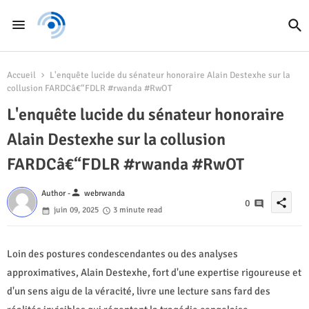
Accueil
L'enquête lucide du sénateur honoraire Alain Destexhe sur la
collusion FARDCâ€“FDLR #rwanda #RwOT
L'enquête lucide du sénateur honoraire
Alain Destexhe sur la collusion
FARDCâ€“FDLR #rwanda #RwOT
person
Author -
webrwanda
share
0
juin 09, 2025
3 minute read
Loin des postures condescendantes ou des analyses
approximatives, Alain Destexhe, fort d'une expertise rigoureuse et
d'un sens aigu de la véracité, livre une lecture sans fard des