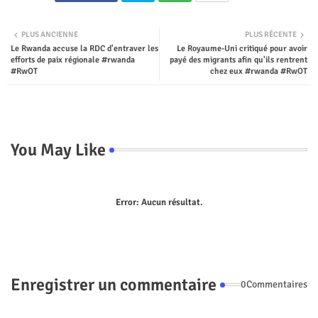
Twit
Wha
PLUS ANCIENNE
PLUS RÉCENTE
Le Rwanda accuse la RDC d'entraver les
Le Royaume-Uni critiqué pour avoir
ter
tsap
efforts de paix régionale #rwanda
payé des migrants afin qu'ils rentrent
#RwOT
chez eux #rwanda #RwOT
p
You May Like
Error:
Aucun résultat.
Enregistrer un commentaire
0Commentaires