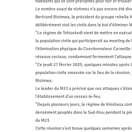
habitants qui se sont précipités pour fuir et trouver
Le nombre exact de victimes n'a pas encore été div
Bertrand Bisimwa, le président du groupe rebelle M
délibérément visé les civils dans le but d'éliminer 
"Le régime de Tshisekedi vient de mettre en exécuti
la population civile qui participerait au meeting de
l'élimination physique du Coordonnateur Corneille
réseaux sociaux, condamnant fermement l'attaque
"Ce jeudi 27 février 2025, quelques minutes après 
population civile amassée sur le lieu de la réunion,
Bisimwa.
Le leader du M23 a précisé que ces attaques s'étaie
l'établissement d'un cessez-le-feu.
"Depuis plusieurs jours, le régime de Kinshasa cont
densément peuplés dans le Sud-Kivu pendant la pério
du M23.
Cette réunion s'est tenue quelques semaines après 