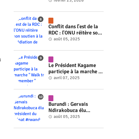
#rwanda #RwOT
février 23, 2026
Conflit dans l'est de la
RDC : l'ONU réitère son
soutien à la médiation
août 05, 2025
de Faure Gnassingbé
#rwanda #RwOT
i
Le Président Kagame
participe à la marche "
Walk to Remember "
avril 07, 2025
#rwanda #RwOT
Burundi : Gervais
Ndirakobuca élu
président du Sénat
août 05, 2025
#rwanda #RwOT