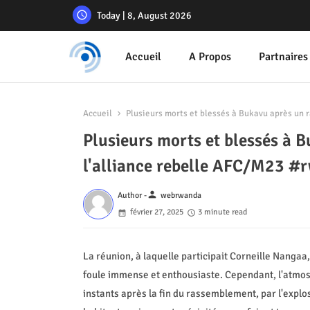
Today | 8, August 2026
Accueil
A Propos
Partnaires
Accueil
Plusieurs morts et blessés à Bukavu après un
Plusieurs morts et blessés à 
l'alliance rebelle AFC/M23 
person
Author -
webrwanda
février 27, 2025
3 minute read
La réunion, à laquelle participait Corneille Nangaa, 
foule immense et enthousiaste. Cependant, l'atmos
instants après la fin du rassemblement, par l'expl