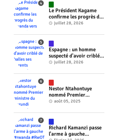
Le Président Kagame
confirme les progrès du
Rwanda vers l'énergie
juillet 28, 2026
nucléaire à l'horizon
2030 #rwanda #RwOT
Espagne : un homme
suspecté d'avoir criblé
de balles ses parents
juillet 28, 2026
#rwanda #RwOT
Nestor Ntahontuye
nommé Premier
ministre du Burundi
août 05, 2025
#rwanda #RwOT
Richard Kamanzi passe
l'arme à gauche