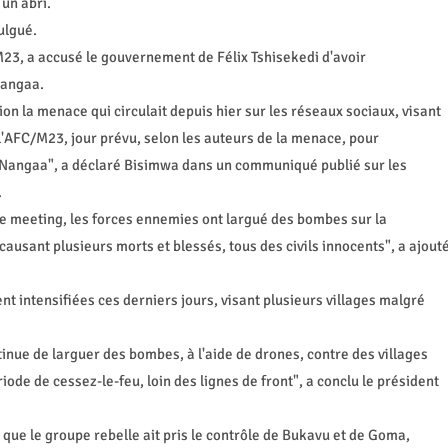
 un abri.
ulgué.
23, a accusé le gouvernement de Félix Tshisekedi d'avoir
Nangaa.
on la menace qui circulait depuis hier sur les réseaux sociaux, visant
 l'AFC/M23, jour prévu, selon les auteurs de la menace, pour
 Nangaa", a déclaré Bisimwa dans un communiqué publié sur les
.
le meeting, les forces ennemies ont largué des bombes sur la
 causant plusieurs morts et blessés, tous des civils innocents", a ajout
nt intensifiées ces derniers jours, visant plusieurs villages malgré
inue de larguer des bombes, à l'aide de drones, contre des villages
de de cessez-le-feu, loin des lignes de front", a conclu le président
que le groupe rebelle ait pris le contrôle de Bukavu et de Goma,