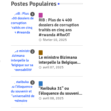
Postes Populaires
RIB : Plus de 4 400
dossiers de corruption
traités en cinq ans
#rwanda #RwOT
février 10, 2025
Le ministre Bizimana
é
interpelle la Belgique
sur sa responsabilité
avril 07, 2025
historique dans le
génocide #rwanda
#RwOT
"Kwibuka 31" ou
l'éloquence du souvenir
et l'universalité de la
avril 08, 2025
mémoire #rwanda
#RwOT