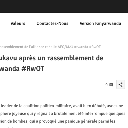
Valeurs
Contactez-Nous
Version Kinyarwanda
 rassemblement de l'alliance rebelle AFC/M23 #rwanda #RwOT
Bukavu après un rassemblement de
#rwanda #RwOT
share
0
leader de la coalition politico-militaire, avait bien débuté, avec une
phère joyeuse qui y régnait a brutalement été interrompue quelques
osion de bombes, qui a provoqué une panique générale parmi les