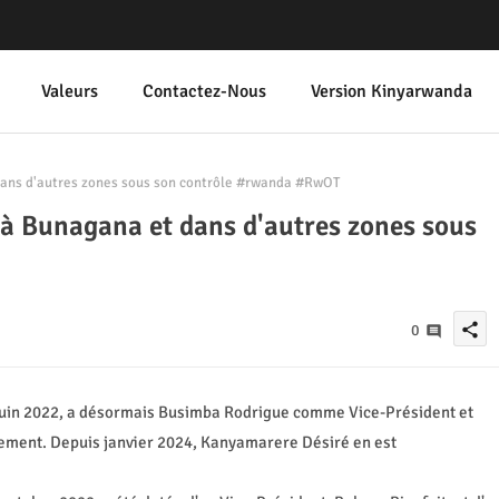
Valeurs
Contactez-Nous
Version Kinyarwanda
ans d'autres zones sous son contrôle #rwanda #RwOT
à Bunagana et dans d'autres zones sous
share
0
 juin 2022, a désormais Busimba Rodrigue comme Vice-Président et
ent. Depuis janvier 2024, Kanyamarere Désiré en est