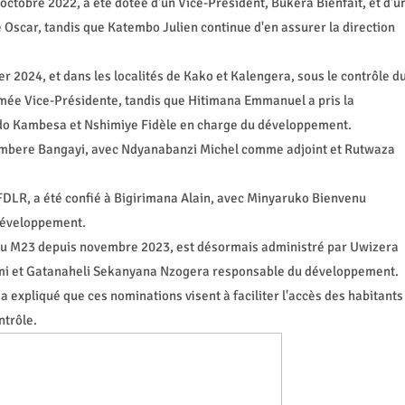
 octobre 2022, a été dotée d'un Vice-Président, Bukera Bienfait, et d'u
 Oscar, tandis que Katembo Julien continue d'en assurer la direction
r 2024, et dans les localités de Kako et Kalengera, sous le contrôle d
ée Vice-Présidente, tandis que Hitimana Emmanuel a pris la
do Kambesa et Nshimiye Fidèle en charge du développement.
Mumbere Bangayi, avec Ndyanabanzi Michel comme adjoint et Rutwaza
 FDLR, a été confié à Bigirimana Alain, avec Minyaruko Bienvenu
développement.
du M23 depuis novembre 2023, est désormais administré par Uwizera
 et Gatanaheli Sekanyana Nzogera responsable du développement.
 expliqué que ces nominations visent à faciliter l'accès des habitants
ntrôle.