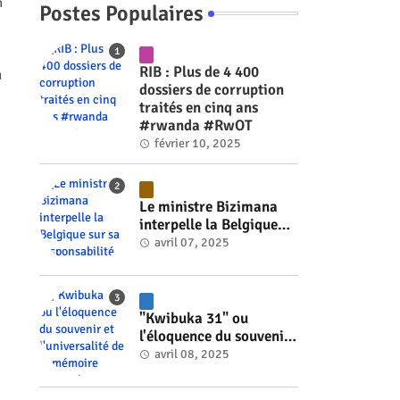
n
Postes Populaires
RIB : Plus de 4 400
u
dossiers de corruption
traités en cinq ans
#rwanda #RwOT
février 10, 2025
Le ministre Bizimana
interpelle la Belgique
sur sa responsabilité
avril 07, 2025
historique dans le
génocide #rwanda
#RwOT
"Kwibuka 31" ou
l'éloquence du souvenir
et l'universalité de la
avril 08, 2025
mémoire #rwanda
#RwOT