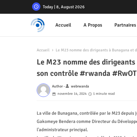
Today | 8, August 2026
Accueil
A Propos
Partnaires
Accueil
Le M23 nomme des dirigeants à Bunagana et d
Le M23 nomme des dirigeants 
son contrôle #rwanda #RwOT
person
Author -
webrwanda
novembre 14, 2024
1 minute read
La ville de Bunagana, contrôlée par le M23 depuis
Gakomeye Bendera comme Directeur du Développem
l'administrateur principal.