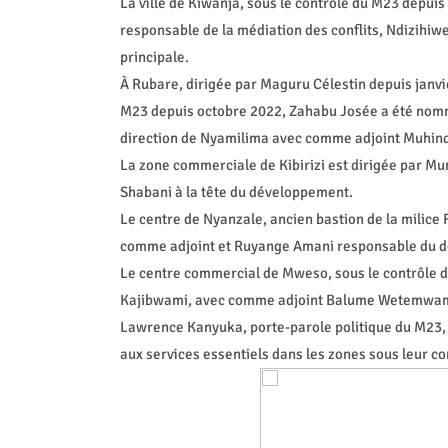
La ville de Kiwanja, sous le contrôle du M23 depuis
responsable de la médiation des conflits, Ndizihiwe
principale.
À Rubare, dirigée par Maguru Célestin depuis janvie
M23 depuis octobre 2022, Zahabu Josée a été nomm
direction de Nyamilima avec comme adjoint Muhin
La zone commerciale de Kibirizi est dirigée par 
Shabani à la tête du développement.
Le centre de Nyanzale, ancien bastion de la milice
comme adjoint et Ruyange Amani responsable du 
Le centre commercial de Mweso, sous le contrôle 
Kajibwami, avec comme adjoint Balume Wetemwami
Lawrence Kanyuka, porte-parole politique du M23, a
aux services essentiels dans les zones sous leur co