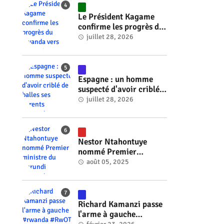
Le Président Kagame
confirme les progrès du
Rwanda vers l'énergie
juillet 28, 2026
nucléaire à l'horizon
2030 #rwanda #RwOT
Espagne : un homme
suspecté d'avoir criblé
de balles ses parents
juillet 28, 2026
#rwanda #RwOT
Nestor Ntahontuye
nommé Premier
ministre du Burundi
août 05, 2025
#rwanda #RwOT
Richard Kamanzi passe
l'arme à gauche