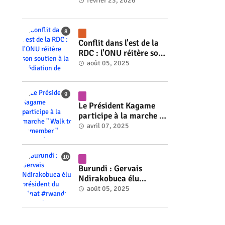
#rwanda #RwOT
février 23, 2026
Conflit dans l'est de la
RDC : l'ONU réitère son
soutien à la médiation
août 05, 2025
de Faure Gnassingbé
#rwanda #RwOT
Le Président Kagame
participe à la marche "
Walk to Remember "
avril 07, 2025
#rwanda #RwOT
Burundi : Gervais
Ndirakobuca élu
président du Sénat
août 05, 2025
#rwanda #RwOT