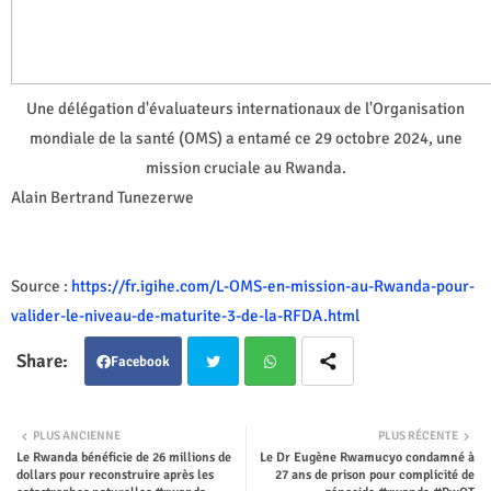
Une délégation d'évaluateurs internationaux de l'Organisation
mondiale de la santé (OMS) a entamé ce 29 octobre 2024, une
mission cruciale au Rwanda.
Alain Bertrand Tunezerwe
Source :
https://fr.igihe.com/L-OMS-en-mission-au-Rwanda-pour-
valider-le-niveau-de-maturite-3-de-la-RFDA.html
Facebook
Twit
Wha
PLUS ANCIENNE
PLUS RÉCENTE
Le Rwanda bénéficie de 26 millions de
Le Dr Eugène Rwamucyo condamné à
ter
tsap
dollars pour reconstruire après les
27 ans de prison pour complicité de