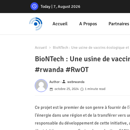
Today | 7, August 2026
Accueil
A Propos
Partnaires
Accueil
BioNTech : Une usine de vaccins écologique e
BioNTech : Une usine de vaccin
#rwanda #RwOT
person
Author -
webrwanda
octobre 25, 2024
1 minute read
Ce projet est le premier de son genre à fournir de l
l'énergie dans une région et de la transférer vers u
responsable du développement de cette initiative,