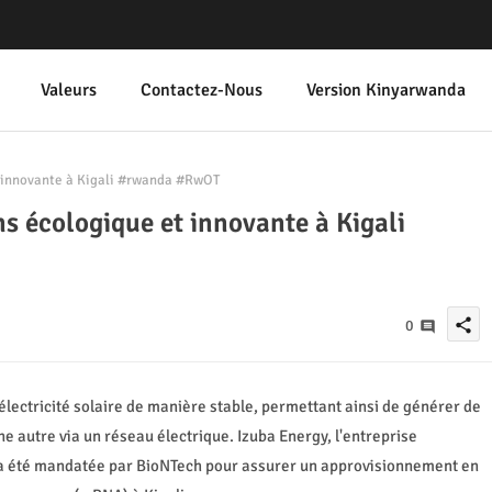
Valeurs
Contactez-Nous
Version Kinyarwanda
t innovante à Kigali #rwanda #RwOT
s écologique et innovante à Kigali
share
0
'électricité solaire de manière stable, permettant ainsi de générer de
ne autre via un réseau électrique. Izuba Energy, l'entreprise
 a été mandatée par BioNTech pour assurer un approvisionnement en