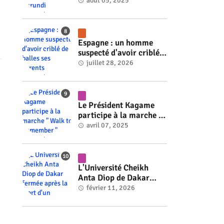
ministre du Burundi
août 05, 2025
#rwanda #RwOT
Espagne : un homme
suspecté d'avoir criblé
de balles ses parents
juillet 28, 2026
#rwanda #RwOT
Le Président Kagame
participe à la marche "
Walk to Remember "
avril 07, 2025
#rwanda #RwOT
L'Université Cheikh
Anta Diop de Dakar
fermée après la mort
février 11, 2026
d'un étudiant #rwanda
#RwOT