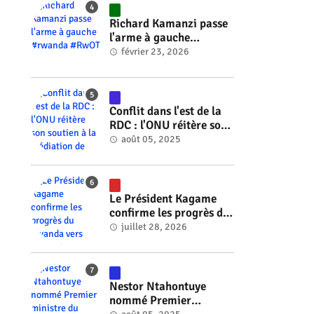
#RwOT
Richard Kamanzi passe
l'arme à gauche
#rwanda #RwOT
février 23, 2026
Conflit dans l'est de la
RDC : l'ONU réitère son
soutien à la médiation
août 05, 2025
de Faure Gnassingbé
#rwanda #RwOT
Le Président Kagame
confirme les progrès du
Rwanda vers l'énergie
juillet 28, 2026
nucléaire à l'horizon
2030 #rwanda #RwOT
Nestor Ntahontuye
nommé Premier