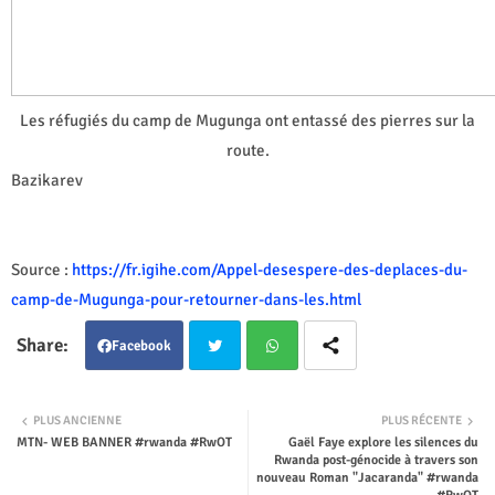
Les réfugiés du camp de Mugunga ont entassé des pierres sur la
route.
Bazikarev
Source :
https://fr.igihe.com/Appel-desespere-des-deplaces-du-
camp-de-Mugunga-pour-retourner-dans-les.html
Facebook
Twit
Wha
PLUS ANCIENNE
PLUS RÉCENTE
MTN- WEB BANNER #rwanda #RwOT
Gaël Faye explore les silences du
ter
tsap
Rwanda post-génocide à travers son
nouveau Roman "Jacaranda" #rwanda