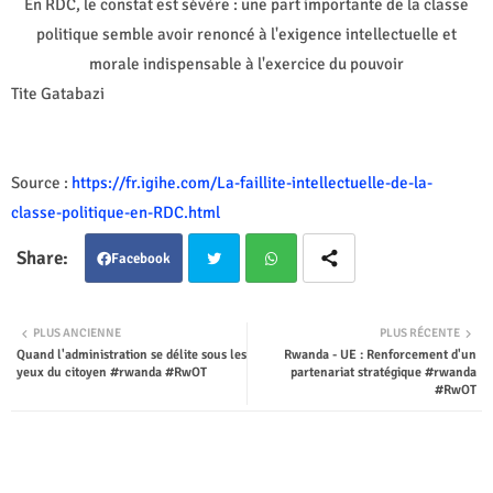
En RDC, le constat est sévère : une part importante de la classe
politique semble avoir renoncé à l'exigence intellectuelle et
morale indispensable à l'exercice du pouvoir
Tite Gatabazi
Source :
https://fr.igihe.com/La-faillite-intellectuelle-de-la-
classe-politique-en-RDC.html
Facebook
Twit
Wha
PLUS ANCIENNE
PLUS RÉCENTE
Quand l'administration se délite sous les
Rwanda - UE : Renforcement d'un
ter
tsap
yeux du citoyen #rwanda #RwOT
partenariat stratégique #rwanda
#RwOT
p