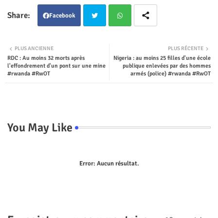
Facebook
Twit
Wha
PLUS ANCIENNE
PLUS RÉCENTE
RDC : Au moins 32 morts après
Nigeria : au moins 25 filles d'une école
ter
tsap
l'effondrement d'un pont sur une mine
publique enlevées par des hommes
#rwanda #RwOT
armés (police) #rwanda #RwOT
p
You May Like
Error:
Aucun résultat.