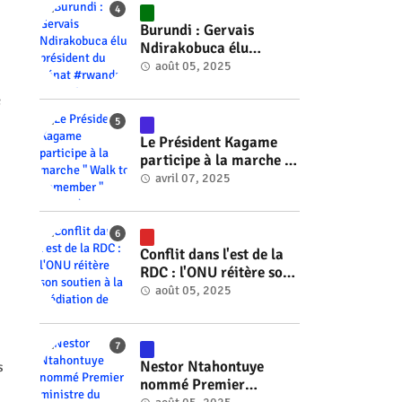
#RwOT
Burundi : Gervais
Ndirakobuca élu
président du Sénat
août 05, 2025
#rwanda #RwOT
c
Le Président Kagame
participe à la marche "
Walk to Remember "
avril 07, 2025
#rwanda #RwOT
Conflit dans l'est de la
RDC : l'ONU réitère son
soutien à la médiation
août 05, 2025
de Faure Gnassingbé
#rwanda #RwOT
Nestor Ntahontuye
s
nommé Premier