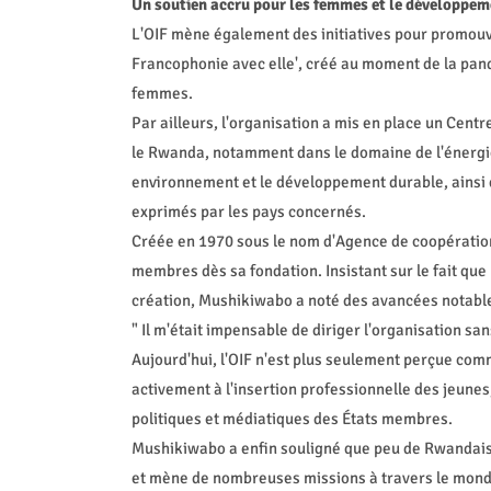
Un soutien accru pour les femmes et le développem
L'OIF mène également des initiatives pour promouvo
Francophonie avec elle', créé au moment de la pan
femmes.
Par ailleurs, l'organisation a mis en place un Cen
le Rwanda, notamment dans le domaine de l'énergie 
environnement et le développement durable, ainsi 
exprimés par les pays concernés.
Créée en 1970 sous le nom d'Agence de coopération 
membres dès sa fondation. Insistant sur le fait que l
création, Mushikiwabo a noté des avancées notabl
" Il m'était impensable de diriger l'organisation sa
Aujourd'hui, l'OIF n'est plus seulement perçue comm
activement à l'insertion professionnelle des jeune
politiques et médiatiques des États membres.
Mushikiwabo a enfin souligné que peu de Rwandais p
et mène de nombreuses missions à travers le monde,