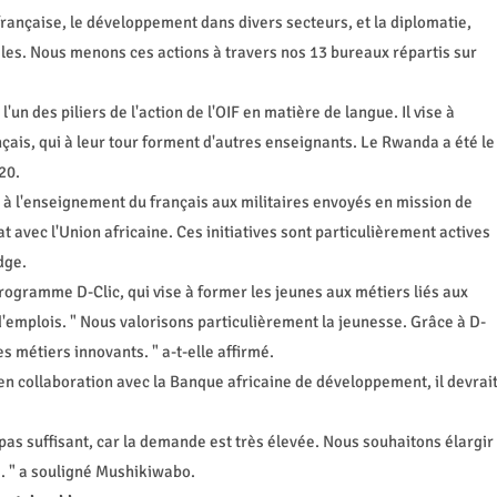
 française, le développement dans divers secteurs, et la diplomatie,
ales. Nous menons ces actions à travers nos 13 bureaux répartis sur
un des piliers de l'action de l'OIF en matière de langue. Il vise à
ais, qui à leur tour forment d'autres enseignants. Le Rwanda a été le
20.
e à l'enseignement du français aux militaires envoyés en mission de
t avec l'Union africaine. Ces initiatives sont particulièrement actives
dge.
programme D-Clic, qui vise à former les jeunes aux métiers liés aux
'emplois. " Nous valorisons particulièrement la jeunesse. Grâce à D-
s métiers innovants. " a-t-elle affirmé.
en collaboration avec la Banque africaine de développement, il devrai
as suffisant, car la demande est très élevée. Nous souhaitons élargir
. " a souligné Mushikiwabo.