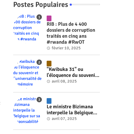
Postes Populaires
RIB : Plus de 4 400
dossiers de corruption
traités en cinq ans
#rwanda #RwOT
février 10, 2025
"Kwibuka 31" ou
l'éloquence du souvenir
et l'universalité de la
avril 08, 2025
mémoire #rwanda
#RwOT
t
Le ministre Bizimana
interpelle la Belgique
sur sa responsabilité
avril 07, 2025
historique dans le
génocide #rwanda