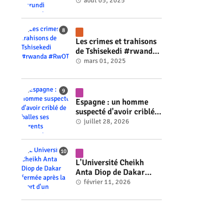
ministre du Burundi
août 05, 2025
#rwanda #RwOT
Les crimes et trahisons
de Tshisekedi #rwanda
#RwOT
mars 01, 2025
Espagne : un homme
suspecté d'avoir criblé
de balles ses parents
juillet 28, 2026
#rwanda #RwOT
L'Université Cheikh
Anta Diop de Dakar
fermée après la mort
février 11, 2026
d'un étudiant #rwanda
#RwOT