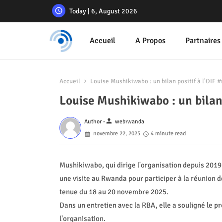
Today | 6, August 2026
Accueil
A Propos
Partnaires
Accueil
Louise Mushikiwabo : un bilan positif à l'OIF
Louise Mushikiwabo : un bila
person
Author -
webrwanda
novembre 22, 2025
4 minute read
Mushikiwabo, qui dirige l'organisation depuis 2019
une visite au Rwanda pour participer à la réunion 
tenue du 18 au 20 novembre 2025.
Dans un entretien avec la RBA, elle a souligné le 
l'organisation.