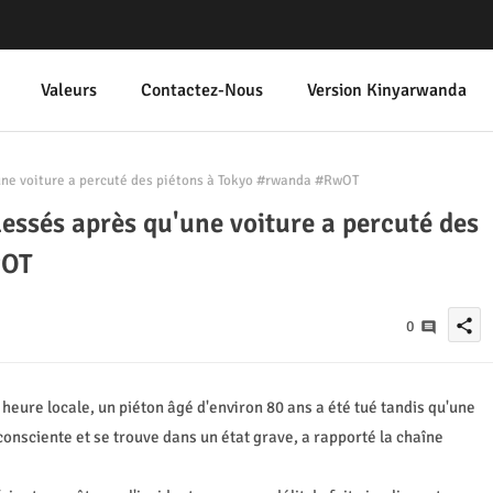
Valeurs
Contactez-Nous
Version Kinyarwanda
'une voiture a percuté des piétons à Tokyo #rwanda #RwOT
lessés après qu'une voiture a percuté des
wOT
share
0
0 heure locale, un piéton âgé d'environ 80 ans a été tué tandis qu'une
onsciente et se trouve dans un état grave, a rapporté la chaîne