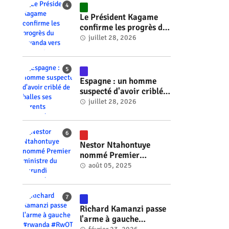
Le Président Kagame
confirme les progrès du
Rwanda vers l'énergie
juillet 28, 2026
nucléaire à l'horizon
2030 #rwanda #RwOT
Espagne : un homme
suspecté d'avoir criblé
de balles ses parents
juillet 28, 2026
#rwanda #RwOT
Nestor Ntahontuye
nommé Premier
ministre du Burundi
août 05, 2025
#rwanda #RwOT
Richard Kamanzi passe
l'arme à gauche