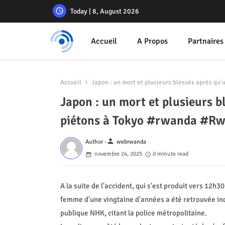
Today | 8, August 2026
Accueil
A Propos
Partnaires
Accueil
Japon : un mort et plusieurs blessés après qu
Japon : un mort et plusieurs b
piétons à Tokyo #rwanda #R
person
Author -
webrwanda
novembre 24, 2025
0 minute read
A la suite de l'accident, qui s'est produit vers 12h3
femme d'une vingtaine d'années a été retrouvée inc
publique NHK, citant la police métropolitaine.