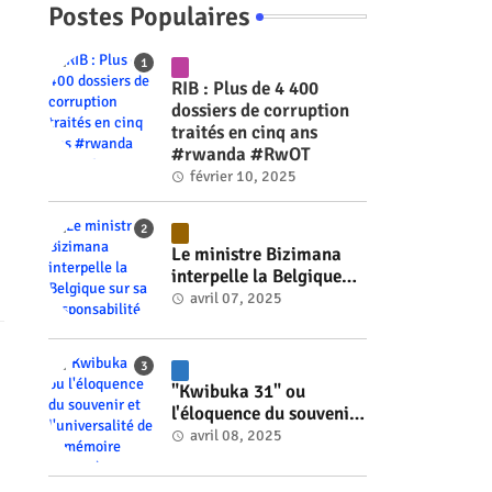
Postes Populaires
RIB : Plus de 4 400
dossiers de corruption
traités en cinq ans
#rwanda #RwOT
février 10, 2025
Le ministre Bizimana
interpelle la Belgique
sur sa responsabilité
avril 07, 2025
historique dans le
génocide #rwanda
#RwOT
"Kwibuka 31" ou
l'éloquence du souvenir
et l'universalité de la
avril 08, 2025
mémoire #rwanda
#RwOT