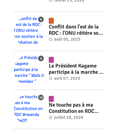
#rwanda #RwOT
février 23, 2026
Conflit dans l'est de la
RDC : l'ONU réitère son
soutien à la médiation
août 05, 2025
de Faure Gnassingbé
#rwanda #RwOT
Le Président Kagame
participe à la marche "
Walk to Remember "
avril 07, 2025
#rwanda #RwOT
Ne touche pas à ma
Constitution en RDC
#rwanda #RwOT
juillet 28, 2026