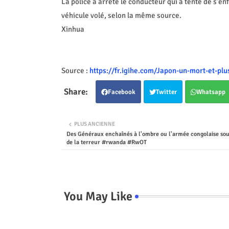
La police a arrêté le conducteur qui a tenté de s'en
véhicule volé, selon la même source.
Xinhua
Source :
https://fr.igihe.com/Japon-un-mort-et-pl
Facebook
Twitter
Whatsapp
PLUS ANCIENNE
Des Généraux enchaînés à l'ombre ou l'armée congolaise sou
de la terreur #rwanda #RwOT
You May Like