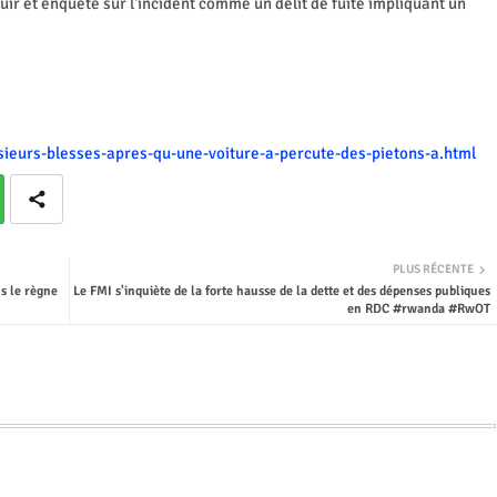
fuir et enquête sur l'incident comme un délit de fuite impliquant un
usieurs-blesses-apres-qu-une-voiture-a-percute-des-pietons-a.html
PLUS RÉCENTE
s le règne
Le FMI s'inquiète de la forte hausse de la dette et des dépenses publiques
en RDC #rwanda #RwOT